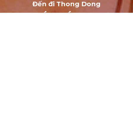
Đến đi Thong Dong
MỌI THẮC MẮC VUI LÒNG
LIÊN HỆ VỚI CHÚNG TÔI!
Alternative: