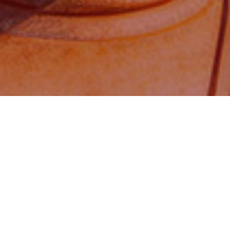
Đến đi Thong Dong
MỌI THẮC MẮC VUI LÒNG
LIÊN HỆ VỚI CHÚNG TÔI!
Alternative: