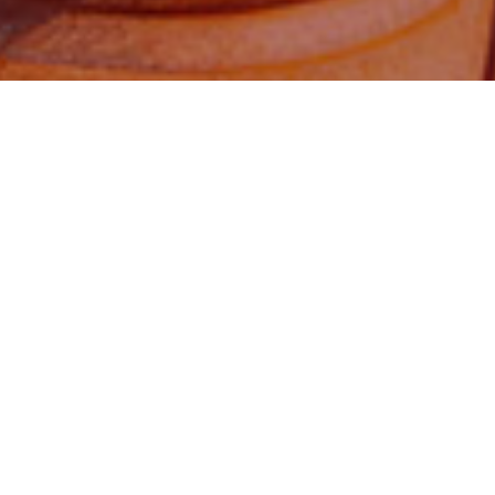
Đến đi Thong Dong
MỌI THẮC MẮC VUI LÒNG
LIÊN HỆ VỚI CHÚNG TÔI!
Alternative: