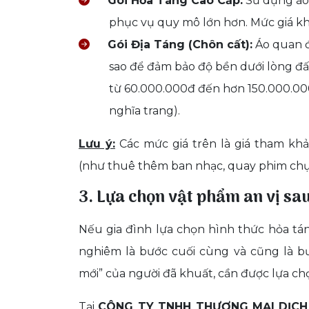
Gói Hỏa Táng Cao Cấp:
Sử dụng áo 
phục vụ quy mô lớn hơn. Mức giá k
Gói Địa Táng (Chôn cất):
Áo quan đ
sao để đảm bảo độ bền dưới lòng đất
từ 60.000.000đ đến hơn 150.000.00
nghĩa trang).
Lưu ý:
Các mức giá trên là giá tham khả
(như thuê thêm ban nhạc, quay phim chụp
3. Lựa chọn vật phẩm an vị sa
Nếu gia đình lựa chọn hình thức hỏa tán
nghiêm là bước cuối cùng và cũng là b
mới” của người đã khuất, cần được lựa ch
Tại
CÔNG TY TNHH THƯƠNG MẠI DỊCH