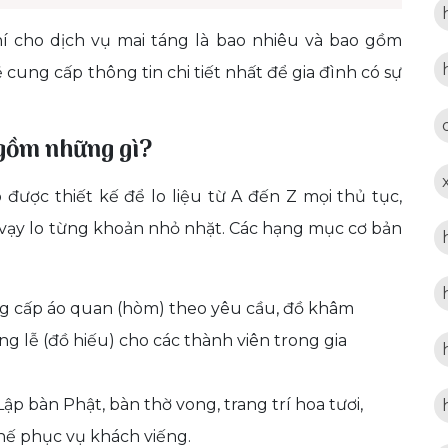
í cho dịch vụ mai táng là bao nhiêu và bao gồm
cung cấp thông tin chi tiết nhất để gia đình có sự
o gồm những gì?
được thiết kế để lo liệu từ A đến Z mọi thủ tục,
y vạy lo từng khoản nhỏ nhặt. Các hạng mục cơ bản
 cấp áo quan (hòm) theo yêu cầu, đồ khâm
ang lễ (đồ hiếu) cho các thành viên trong gia
ập bàn Phật, bàn thờ vong, trang trí hoa tươi,
hế phục vụ khách viếng.