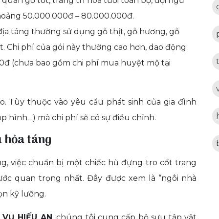
quan gỗ tốt, trang trí hoa tươi toàn bộ, đội ngũ
hoảng 50.000.000đ – 80.000.000đ.
ịa táng thường sử dụng gỗ thịt, gỗ hương, gỗ
. Chi phí của gói này thường cao hơn, dao động
0đ (chưa bao gồm chi phí mua huyệt mộ tại
o. Tùy thuộc vào yêu cầu phát sinh của gia đình
 hình…) mà chi phí sẽ có sự điều chỉnh.
u hỏa táng
g, việc chuẩn bị một chiếc hũ đựng tro cốt trang
ước quan trọng nhất. Đây được xem là “ngôi nhà
ọn kỹ lưỡng.
 VỤ HIẾU AN
, chúng tôi cung cấp bộ sưu tập vật