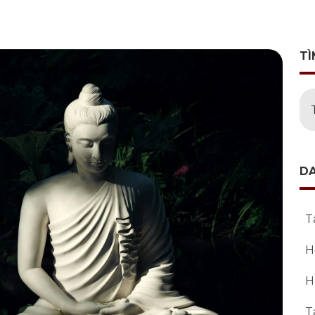
TÌ
D
T
H
H
T