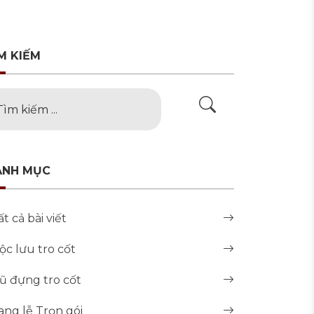
M KIẾM
ANH MỤC
ất cả bài viết
ộc lưu tro cốt
ũ đựng tro cốt
ang lễ Trọn gói