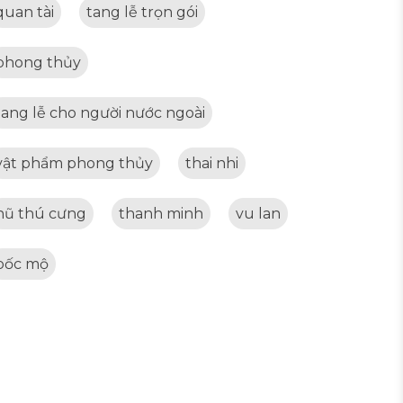
quan tài
tang lễ trọn gói
phong thủy
tang lễ cho người nước ngoài
vật phẩm phong thủy
thai nhi
hũ thú cưng
thanh minh
vu lan
bốc mộ