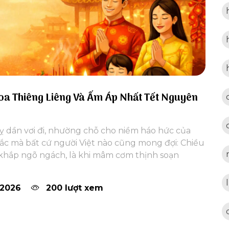
oa Thiêng Liêng Và Ấm Áp Nhất Tết Nguyên
ỵ dần vơi đi, nhường chỗ cho niềm háo hức của
c mà bất cứ người Việt nào cũng mong đợi: Chiều
 khắp ngõ ngách, là khi mâm cơm thịnh soạn
 2026
200 lượt xem