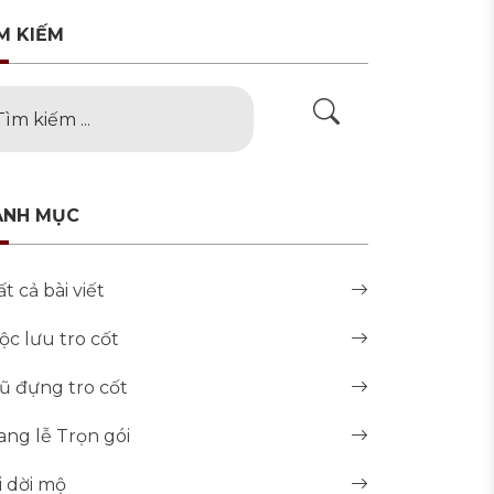
M KIẾM
ANH MỤC
ất cả bài viết
ộc lưu tro cốt
ũ đựng tro cốt
ang lễ Trọn gói
i dời mộ