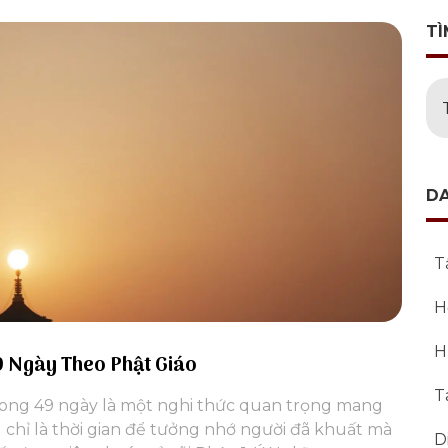
TÌ
D
T
H
H
9 Ngày Theo Phật Giáo
T
trong 49 ngày là một nghi thức quan trọng mang
g chỉ là thời gian để tưởng nhớ người đã khuất mà
D