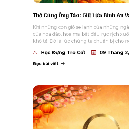
Thờ Cúng Ông Táo: Giữ Lửa Bình An 
Khi những cơn gió se lạnh của những ngày
của hoa đào, hoa mai bắt đầu rục rịch xu
khó tả. Đó là lúc chúng ta chuẩn bị cho 
Hộc Đựng Tro Cốt
09 Tháng 2,
Đọc bài viết