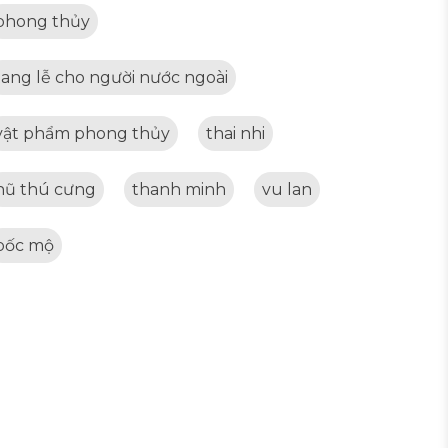
phong thủy
tang lễ cho người nước ngoài
vật phẩm phong thủy
thai nhi
hũ thú cưng
thanh minh
vu lan
bốc mộ