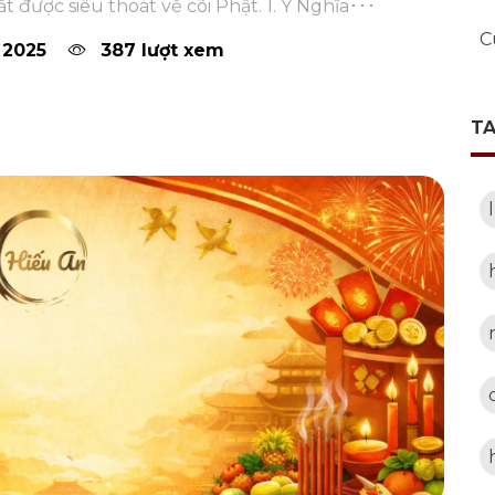
t được siêu thoát về cõi Phật. 1. Ý Nghĩa･･･
C
 2025
387 lượt xem
T