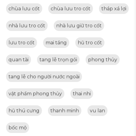
chùa lưu cốt
chùa lưu tro cốt
tháp xá lợi
nhà lưu tro cốt
nhà lưu giữ tro cốt
lưu tro cốt
mai táng
hũ tro cốt
quan tài
tang lễ trọn gói
phong thủy
tang lễ cho người nước ngoài
vật phẩm phong thủy
thai nhi
hũ thú cưng
thanh minh
vu lan
bốc mộ