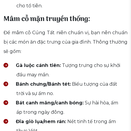
cho tổ tiên.
Mâm cỗ mặn truyền thống:
Để mâm cỗ Cúng Tất niên chuẩn vị, bạn nên chuẩn
bị các món ăn đặc trưng của gia đình. Thông thường
sẽ gồm:
Gà luộc cánh tiên:
Tượng trưng cho sự khởi
đầu may mắn.
Bánh chưng/Bánh tét:
Biểu tượng của đất
trời và sự ấm no.
Bát canh măng/canh bóng:
Sự hài hòa, ấm
áp trong ngày đông.
Đĩa giò lụa/nem rán:
Nét tinh tế trong ẩm
thực Việt.