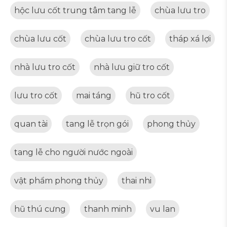
hộc lưu cốt trung tâm tang lễ
chùa lưu tro
chùa lưu cốt
chùa lưu tro cốt
tháp xá lợi
nhà lưu tro cốt
nhà lưu giữ tro cốt
lưu tro cốt
mai táng
hũ tro cốt
quan tài
tang lễ trọn gói
phong thủy
tang lễ cho người nước ngoài
vật phẩm phong thủy
thai nhi
hũ thú cưng
thanh minh
vu lan