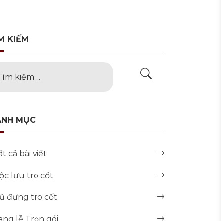
M KIẾM
ANH MỤC
ất cả bài viết
ộc lưu tro cốt
ũ đựng tro cốt
ang lễ Trọn gói