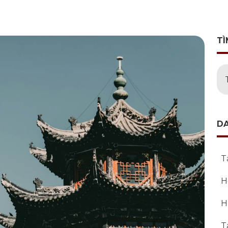
TÌ
D
T
H
H
T