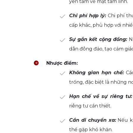
yên tâm về mặt tâm linh.
Chi phí hợp lý:
Chi phí th
cấp khác, phù hợp với nhiề
Sự gắn kết cộng đồng:
Nh
dân đông đảo, tạo cảm giác 
Nhược điểm:
Không gian hạn chế:
Các
trống, đặc biệt là những n
Hạn chế về sự riêng tư:
riêng tư cần thiết.
Cần di chuyển xa:
Nếu kh
thể gặp khó khăn.