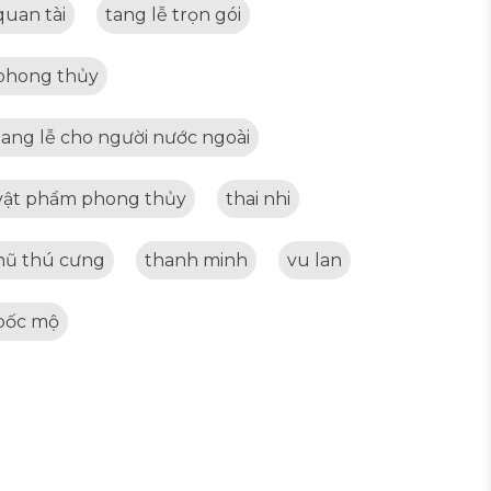
quan tài
tang lễ trọn gói
phong thủy
tang lễ cho người nước ngoài
vật phẩm phong thủy
thai nhi
hũ thú cưng
thanh minh
vu lan
bốc mộ