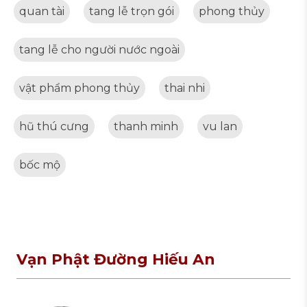
quan tài
tang lễ trọn gói
phong thủy
tang lễ cho người nước ngoài
vật phẩm phong thủy
thai nhi
hũ thú cưng
thanh minh
vu lan
bốc mộ
Vạn Phật Đường Hiếu An