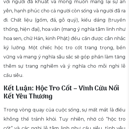
với người đã khuất và mong muốn mang lại sự an
yên, hạnh phúc cho cả người còn sống và người đã ra
đi. Chất liệu (gốm, đá, gỗ quý), kiểu dáng (truyền
thống, hiện đại), hoa văn (mang ý nghĩa tâm linh như
hoa sen, chữ Hán, kinh Phật) đều cần được cân nhắc
kỹ lưỡng. Một chiếc hộc tro cốt trang trọng, bền
vững và mang ý nghĩa sâu sắc sẽ góp phần làm tăng
thêm sự trang nghiêm và ý nghĩa cho mỗi nghi lễ
cầu siêu.
Kết Luận: Hộc Tro Cốt – Vĩnh Cửu Nối
Kết Yêu Thương
Trong vòng quay của cuộc sống, sự mất mát là điều
không thể tránh khỏi. Tuy nhiên, nhờ có “hộc tro
cốt” và các nghi lễ tâm linh như cầu siêu, tình yêu