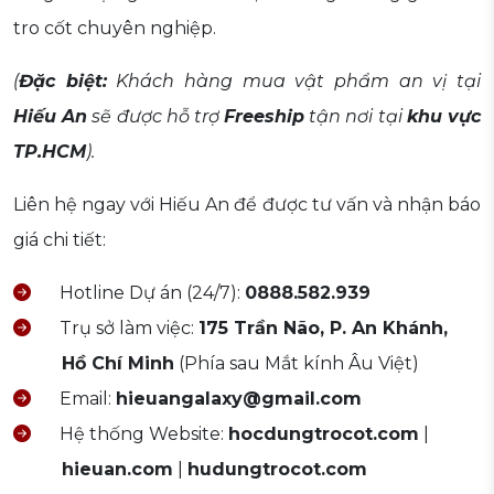
tro cốt chuyên nghiệp.
(
Đặc biệt:
Khách hàng mua vật phẩm an vị tại
Hiếu An
sẽ được hỗ trợ
Freeship
tận nơi tại
khu vực
TP.HCM
).
Liên hệ ngay với Hiếu An để được tư vấn và nhận báo
giá chi tiết:
Hotline Dự án (24/7):
0888.582.939
Trụ sở làm việc:
175 Trần Não, P. An Khánh,
Hồ Chí Minh
(Phía sau Mắt kính Âu Việt)
Email:
hieuangalaxy@gmail.com
Hệ thống Website:
hocdungtrocot.com
|
hieuan.com
|
hudungtrocot.com