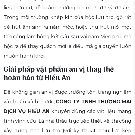
liệu hữu cơ, dễ bị ảnh hưởng bởi nhiệt độ và độ ẩm.
Trong môi trường khép kín của hộc lưu tro, gỗ rất
dễ hút ẩm sinh ra nấm mốc, hoặc thu hút mối mọt
tấn công làm hỏng kết cấu sau vài năm. Việc phải mở
hộc ra để thay quách mới là điều mà gia quyến luôn
muốn tránh khỏi.
Giải pháp vật phẩm an vị thay thế
hoàn hảo từ Hiếu An
Để không gian an vị được trường tồn, trang nghiêm
và chuẩn kích thước,
CÔNG TY TNHH THƯƠNG MẠI
DỊCH VỤ HIẾU AN
khuyên dùng các vật liệu mang
tính vĩnh cửu. Là nhà thầu trực tiếp thiết kế, thi công
xây dựng hộc lưu tro (với kỹ thuật chịu lực kép