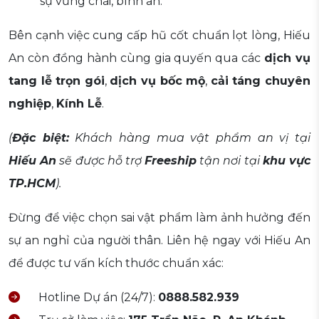
sự vững chãi, bình an.
Bên cạnh việc cung cấp hũ cốt chuẩn lọt lòng, Hiếu
An còn đồng hành cùng gia quyến qua các
dịch vụ
tang lễ trọn gói
,
dịch vụ bốc mộ
,
cải táng chuyên
nghiệp
,
Kính Lễ
.
(
Đặc biệt:
Khách hàng mua vật phẩm an vị tại
Hiếu An
sẽ được hỗ trợ
Freeship
tận nơi tại
khu vực
TP.HCM
).
Đừng để việc chọn sai vật phẩm làm ảnh hưởng đến
sự an nghỉ của người thân. Liên hệ ngay với Hiếu An
để được tư vấn kích thước chuẩn xác:
Hotline Dự án (24/7):
0888.582.939