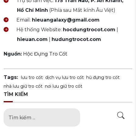
Trụ sở làm việc:
175 Trần Não, P. An Khánh,
Hồ Chí Minh
(Phía sau Mắt kính Âu Việt)
Email:
hieuangalaxy@gmail.com
Hệ thống Website:
hocdungtrocot.com
|
hieuan.com
|
hudungtrocot.com
Nguồn:
Hộc Đựng Tro Cốt
Tags:
lưu tro cốt
dịch vụ lưu tro cốt
hũ đựng tro cốt
nhà lưu giữ tro cốt
nơi lưu giữ tro cốt
TÌM KIẾM