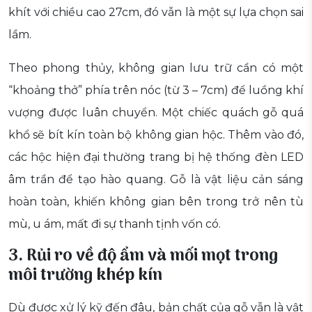
khít với chiều cao 27cm, đó vẫn là một sự lựa chọn sai
lầm.
Theo phong thủy, không gian lưu trữ cần có một
“khoảng thở” phía trên nóc (từ 3 – 7cm) để luồng khí
vượng được luân chuyển. Một chiếc quách gỗ quá
khổ sẽ bít kín toàn bộ không gian hộc. Thêm vào đó,
các hộc hiện đại thường trang bị hệ thống đèn LED
âm trần để tạo hào quang. Gỗ là vật liệu cản sáng
hoàn toàn, khiến không gian bên trong trở nên tù
mù, u ám, mất đi sự thanh tịnh vốn có.
3. Rủi ro về độ ẩm và mối mọt trong
môi trường khép kín
Dù được xử lý kỹ đến đâu, bản chất của gỗ vẫn là vật