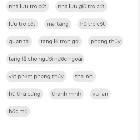
nhà lưu tro cốt
nhà lưu giữ tro cốt
lưu tro cốt
mai táng
hũ tro cốt
quan tài
tang lễ trọn gói
phong thủy
tang lễ cho người nước ngoài
vật phẩm phong thủy
thai nhi
hũ thú cưng
thanh minh
vu lan
bốc mộ