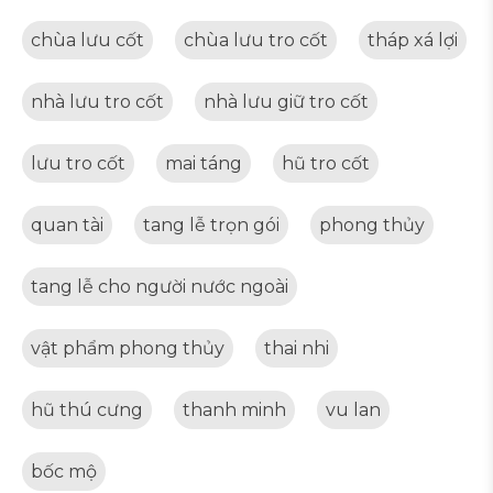
chùa lưu cốt
chùa lưu tro cốt
tháp xá lợi
nhà lưu tro cốt
nhà lưu giữ tro cốt
lưu tro cốt
mai táng
hũ tro cốt
quan tài
tang lễ trọn gói
phong thủy
tang lễ cho người nước ngoài
vật phẩm phong thủy
thai nhi
hũ thú cưng
thanh minh
vu lan
bốc mộ