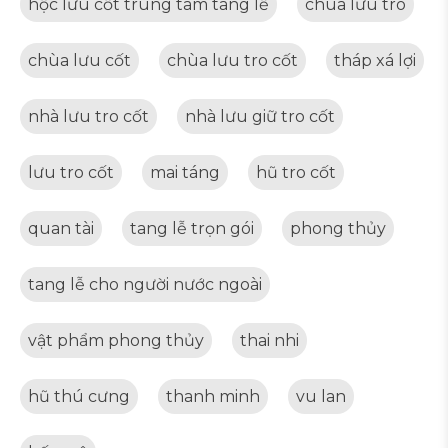
hộc lưu cốt trung tâm tang lễ
chùa lưu tro
chùa lưu cốt
chùa lưu tro cốt
tháp xá lợi
nhà lưu tro cốt
nhà lưu giữ tro cốt
lưu tro cốt
mai táng
hũ tro cốt
quan tài
tang lễ trọn gói
phong thủy
tang lễ cho người nước ngoài
vật phẩm phong thủy
thai nhi
hũ thú cưng
thanh minh
vu lan