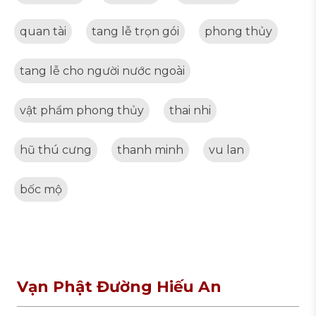
quan tài
tang lễ trọn gói
phong thủy
tang lễ cho người nước ngoài
vật phẩm phong thủy
thai nhi
hũ thú cưng
thanh minh
vu lan
bốc mộ
Vạn Phật Đường Hiếu An