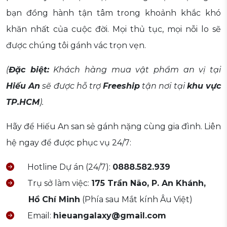
bạn đồng hành tận tâm trong khoảnh khắc khó
khăn nhất của cuộc đời. Mọi thủ tục, mọi nỗi lo sẽ
được chúng tôi gánh vác trọn vẹn.
(
Đặc biệt:
Khách hàng mua vật phẩm an vị tại
Hiếu An
sẽ được hỗ trợ
Freeship
tận nơi tại
khu vực
TP.HCM
).
Hãy để Hiếu An san sẻ gánh nặng cùng gia đình. Liên
hệ ngay để được phục vụ 24/7:
Hotline Dự án (24/7):
0888.582.939
Trụ sở làm việc:
175 Trần Não, P. An Khánh,
Hồ Chí Minh
(Phía sau Mắt kính Âu Việt)
Email:
hieuangalaxy@gmail.com