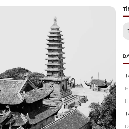
TÌ
D
T
H
H
T
D