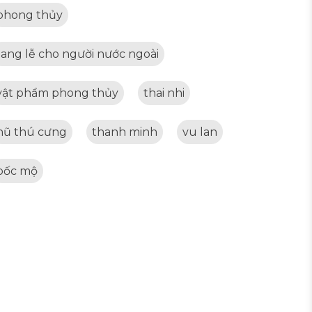
phong thủy
tang lễ cho người nước ngoài
vật phẩm phong thủy
thai nhi
hũ thú cưng
thanh minh
vu lan
bốc mộ