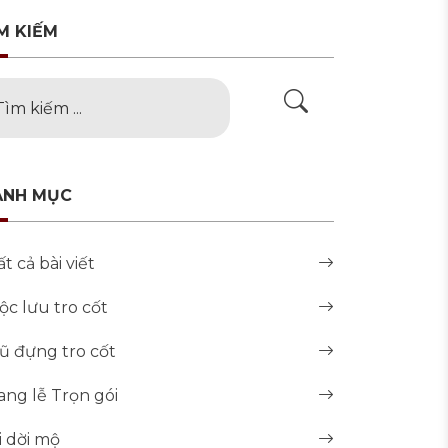
M KIẾM
ANH MỤC
ất cả bài viết
ộc lưu tro cốt
ũ đựng tro cốt
ang lễ Trọn gói
i dời mộ