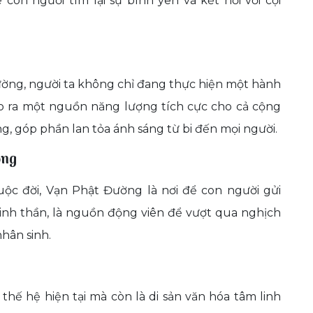
con người tìm lại sự bình yên và kết nối với cội
ờng, người ta không chỉ đang thực hiện một hành
o ra một nguồn năng lượng tích cực cho cả cộng
, góp phần lan tỏa ánh sáng từ bi đến mọi người.
ọng
ộc đời, Vạn Phật Đường là nơi để con người gửi
tinh thần, là nguồn động viên để vượt qua nghịch
hân sinh.
ế hệ hiện tại mà còn là di sản văn hóa tâm linh