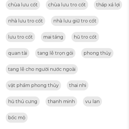
chùa lưu cốt
chùa lưu tro cốt
tháp xá lợi
nhà lưu tro cốt
nhà lưu giữ tro cốt
lưu tro cốt
mai táng
hũ tro cốt
quan tài
tang lễ trọn gói
phong thủy
tang lễ cho người nước ngoài
vật phẩm phong thủy
thai nhi
hũ thú cưng
thanh minh
vu lan
bốc mộ