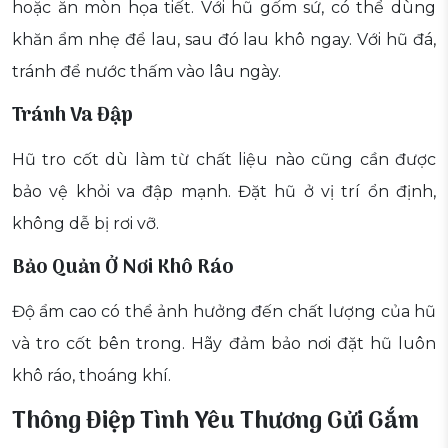
hoặc ăn mòn họa tiết. Với hũ gốm sứ, có thể dùng
khăn ẩm nhẹ để lau, sau đó lau khô ngay. Với hũ đá,
tránh để nước thấm vào lâu ngày.
Tránh Va Đập
Hũ tro cốt dù làm từ chất liệu nào cũng cần được
bảo vệ khỏi va đập mạnh. Đặt hũ ở vị trí ổn định,
không dễ bị rơi vỡ.
Bảo Quản Ở Nơi Khô Ráo
Độ ẩm cao có thể ảnh hưởng đến chất lượng của hũ
và tro cốt bên trong. Hãy đảm bảo nơi đặt hũ luôn
khô ráo, thoáng khí.
Thông Điệp Tình Yêu Thương Gửi Gắm