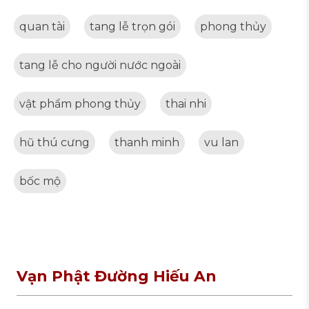
quan tài
tang lễ trọn gói
phong thủy
tang lễ cho người nước ngoài
vật phẩm phong thủy
thai nhi
hũ thú cưng
thanh minh
vu lan
bốc mộ
Vạn Phật Đường Hiếu An