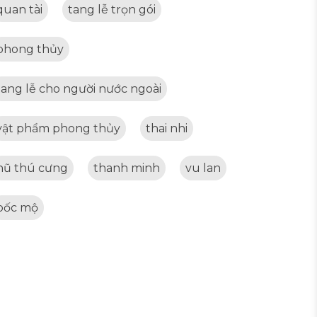
quan tài
tang lễ trọn gói
phong thủy
tang lễ cho người nước ngoài
vật phẩm phong thủy
thai nhi
hũ thú cưng
thanh minh
vu lan
bốc mộ