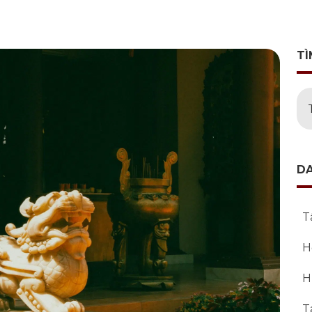
TÌ
D
T
H
H
T