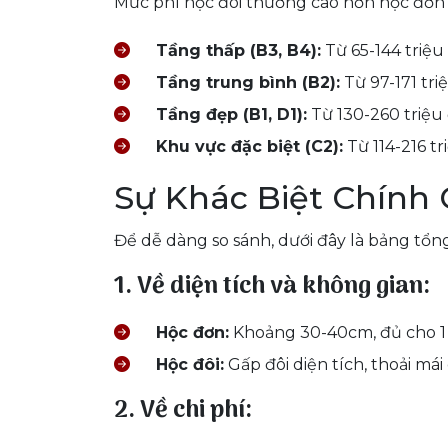
Mức phí hộc đôi thường cao hơn hộc đơn t
Tầng thấp (B3, B4):
Từ 65-144 triệu 
Tầng trung bình (B2):
Từ 97-171 triệ
Tầng đẹp (B1, D1):
Từ 130-260 triệu 
Khu vực đặc biệt (C2):
Từ 114-216 tr
Sự Khác Biệt Chính 
Để dễ dàng so sánh, dưới đây là bảng tổ
1. Về diện tích và không gian:
Hộc đơn:
Khoảng 30-40cm, đủ cho 1 
Hộc đôi:
Gấp đôi diện tích, thoải mái
2. Về chi phí: