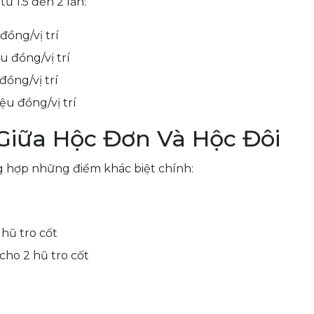
ừ 1.5 đến 2 lần:
đồng/vị trí
u đồng/vị trí
đồng/vị trí
iệu đồng/vị trí
Giữa Hộc Đơn Và Hộc Đôi
ng hợp những điểm khác biệt chính:
hũ tro cốt
 cho 2 hũ tro cốt