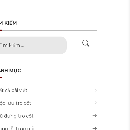
M KIẾM
ANH MỤC
ất cả bài viết
ộc lưu tro cốt
ũ đựng tro cốt
ang lễ Trọn gói