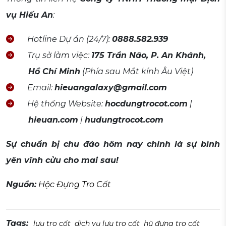
vụ Hiếu An
:
Hotline Dự án (24/7):
0888.582.939
Trụ sở làm việc:
175 Trần Não, P. An Khánh,
Hồ Chí Minh
(Phía sau Mắt kính Âu Việt)
Email:
hieuangalaxy@gmail.com
Hệ thống Website:
hocdungtrocot.com
|
hieuan.com
|
hudungtrocot.com
Sự chuẩn bị chu đáo hôm nay chính là sự bình
yên vĩnh cửu cho mai sau!
Nguồn:
Hộc Đựng Tro Cốt
Tags:
lưu tro cốt
dịch vụ lưu tro cốt
hũ đựng tro cốt