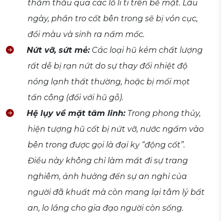
thẩm thấu qua các lỗ li ti trên bề mặt. Lâu
ngày, phần tro cốt bên trong sẽ bị vón cục,
đổi màu và sinh ra nấm mốc.
Nứt vỡ, sứt mẻ:
Các loại hũ kém chất lượng
rất dễ bị rạn nứt do sự thay đổi nhiệt độ
nóng lạnh thất thường, hoặc bị mối mọt
tấn công (đối với hũ gỗ).
Hệ lụy về mặt tâm linh:
Trong phong thủy,
hiện tượng hũ cốt bị nứt vỡ, nước ngấm vào
bên trong được gọi là đại kỵ “động cốt”.
Điều này không chỉ làm mất đi sự trang
nghiêm, ảnh hưởng đến sự an nghỉ của
người đã khuất mà còn mang lại tâm lý bất
an, lo lắng cho gia đạo người còn sống.