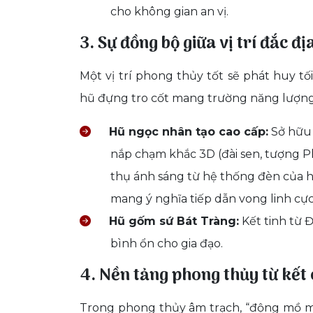
cho không gian an vị.
3. Sự đồng bộ giữa vị trí đắc đ
Một vị trí phong thủy tốt sẽ phát huy t
hũ đựng tro cốt mang trường năng lượng 
Hũ ngọc nhân tạo cao cấp:
Sở hữu 
nắp chạm khắc 3D (đài sen, tượng Ph
thụ ánh sáng từ hệ thống đèn của hộ
mang ý nghĩa tiếp dẫn vong linh cực 
Hũ gốm sứ Bát Tràng:
Kết tinh từ Đ
bình ổn cho gia đạo.
4. Nền tảng phong thủy từ kết 
Trong phong thủy âm trạch, “động mồ mả” 