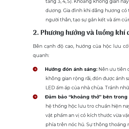
tầng 3, 4, 5). Khoảng không gian nà
dương. Gia đình khi dâng hương có 
người thân, tạo sự gắn kết và ấm cú
2. Phương hướng và luồng khí 
Bên cạnh độ cao, hướng của hộc lưu c
quanh:
Hướng đón ánh sáng:
Nên ưu tiên 
không gian rộng rãi, đón được ánh
LED ấm áp của nhà chùa. Tránh nhữn
Đảm bảo “khoảng thở” bên trong 
hệ thống hộc lưu tro chuẩn hiện nay
vật phẩm an vị có kích thước vừa vặ
phía trên nóc hũ. Sự thông thoáng n