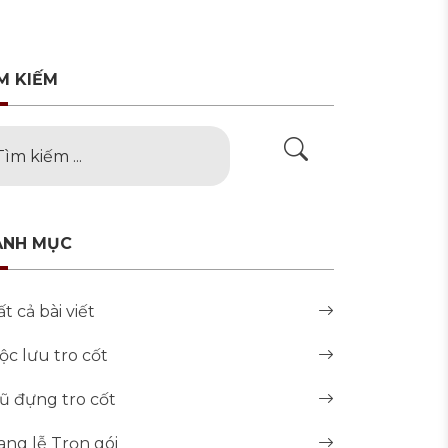
M KIẾM
ANH MỤC
ất cả bài viết
ộc lưu tro cốt
ũ đựng tro cốt
ang lễ Trọn gói