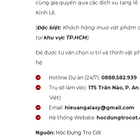
cùng gia quyến qua các dịch vụ tang lễ 
Kính Lễ.
(
Đặc biệt:
Khách hàng mua vật phẩm an
tại
khu vực TP.HCM
).
Để được tư vấn chọn vị trí và thỉnh vật 
hệ:
Hotline Dự án (24/7):
0888.582.939
Trụ sở làm việc:
175 Trần Não, P. A
Việt)
Email:
hieuangalaxy@gmail.com
Hệ thống Website:
hocdungtrocot
Nguồn:
Hộc Đựng Tro Cốt