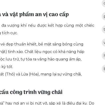
ịa và vật phẩm an vị cao cấp
ối đa vượng khí nếu được kết hợp cùng một chiếc
tích cực.
vẻ đẹp thuần khiết, bề mặt sáng bóng cùng
ật) tinh xảo. Chất liệu ngọc có khả năng hấp
c lưu trữ, tự tỏa ra vầng hào quang ấm áp,
kỳ tốt.
ất (Thổ) và Lửa (Hỏa), mang lại sự vững chãi,
cấu công trình vững chãi
hay nơi an vị bị nứt vỡ, sập xệ là điều đại kỵ. Do