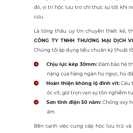
đó, vị trí hộc lưu tro chỉ thực sự tốt kh
cửu.
Là tổng thầu uy tín chuyên thiết kế, t
CÔNG TY TNHH THƯƠNG MẠI DỊCH V
Chúng tôi áp dụng tiêu chuẩn kỹ thuật lõi
Chịu lực kép 30mm:
Đảm bảo hệ th
nặng của hàng ngàn hũ ngọc, hũ đá
Hoàn thiện không lộ đinh vít:
Cấu t
ốc vít, giữ trọn vẹn sự tôn nghiêm 
Sơn tĩnh điện 50 năm:
Chống oxy hó
ẩm.
Bên cạnh việc cung cấp hộc lưu trữ và