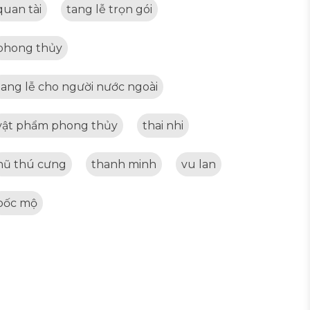
quan tài
tang lễ trọn gói
phong thủy
tang lễ cho người nước ngoài
vật phẩm phong thủy
thai nhi
hũ thú cưng
thanh minh
vu lan
bốc mộ