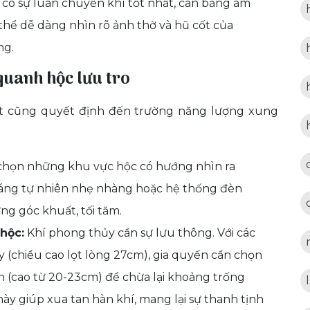
y có sự luân chuyển khí tốt nhất, cân bằng âm
thể dễ dàng nhìn rõ ảnh thờ và hũ cốt của
ng.
quanh hộc lưu tro
ốt cũng quyết định đến trường năng lượng xung
chọn những khu vực hộc có hướng nhìn ra
 sáng tự nhiên nhẹ nhàng hoặc hệ thống đèn
g góc khuất, tối tăm.
hộc:
Khí phong thủy cần sự lưu thông. Với các
 (chiều cao lọt lòng 27cm), gia quyến cần chọn
n (cao từ 20-23cm) để chừa lại khoảng trống
ày giúp xua tan hàn khí, mang lại sự thanh tịnh