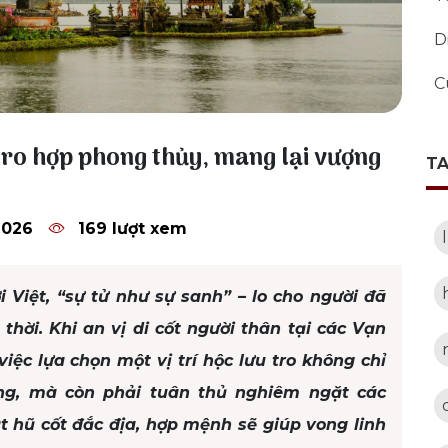
D
C
 tro hợp phong thủy, mang lại vượng
T
2026
169 lượt xem
 Việt, “sự tử như sự sanh” – lo cho người đã
thời. Khi an vị di cốt người thân tại các Vạn
iệc lựa chọn một vị trí hộc lưu tro không chỉ
ếng, mà còn phải tuân thủ nghiêm ngặt các
ặt hũ cốt đắc địa, hợp mệnh sẽ giúp vong linh