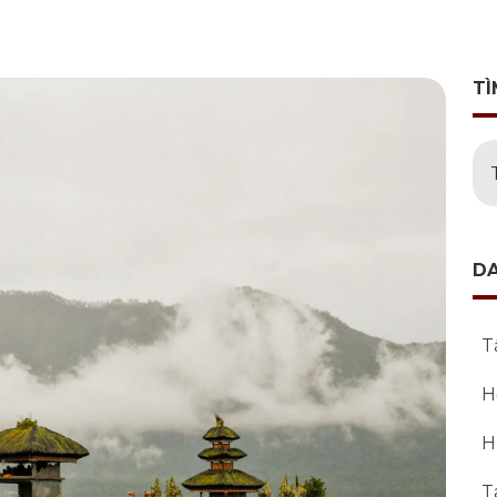
TÌ
D
T
H
H
T