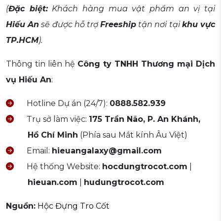
(
Đặc biệt:
Khách hàng mua vật phẩm an vị tại
Hiếu An
sẽ được hỗ trợ
Freeship
tận nơi tại
khu vực
TP.HCM
).
Thông tin liên hệ
Công ty TNHH Thương mại Dịch
vụ Hiếu An
:
Hotline Dự án (24/7):
0888.582.939
Trụ sở làm việc:
175 Trần Não, P. An Khánh,
Hồ Chí Minh
(Phía sau Mắt kính Âu Việt)
Email:
hieuangalaxy@gmail.com
Hệ thống Website:
hocdungtrocot.com
|
hieuan.com
|
hudungtrocot.com
Nguồn:
Hộc Đựng Tro Cốt