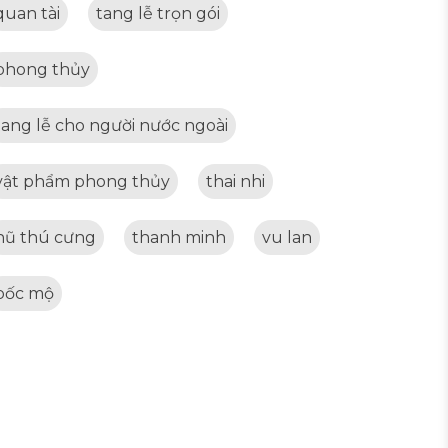
quan tài
tang lễ trọn gói
phong thủy
tang lễ cho người nước ngoài
vật phẩm phong thủy
thai nhi
hũ thú cưng
thanh minh
vu lan
bốc mộ