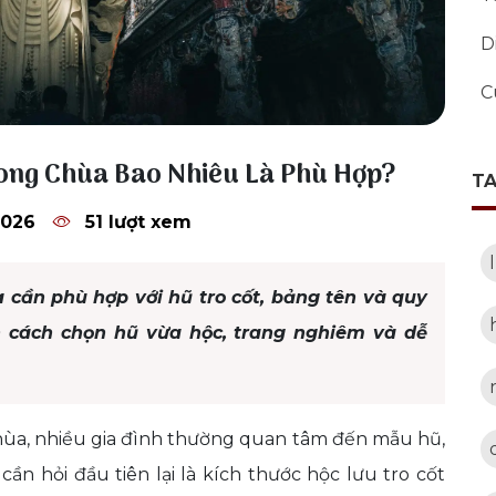
D
C
rong Chùa Bao Nhiêu Là Phù Hợp?
T
2026
51 lượt xem
a cần phù hợp với hũ tro cốt, bảng tên và quy
n cách chọn hũ vừa hộc, trang nghiêm và dễ
 chùa, nhiều gia đình thường quan tâm đến mẫu hũ,
cần hỏi đầu tiên lại là kích thước hộc lưu tro cốt