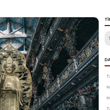
TÌ
D
T
H
H
T