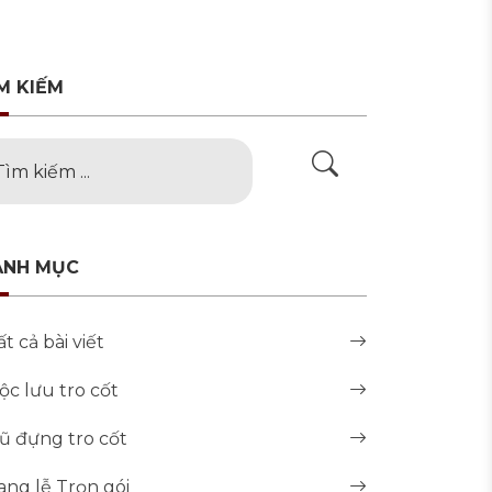
M KIẾM
ANH MỤC
ất cả bài viết
ộc lưu tro cốt
ũ đựng tro cốt
ang lễ Trọn gói