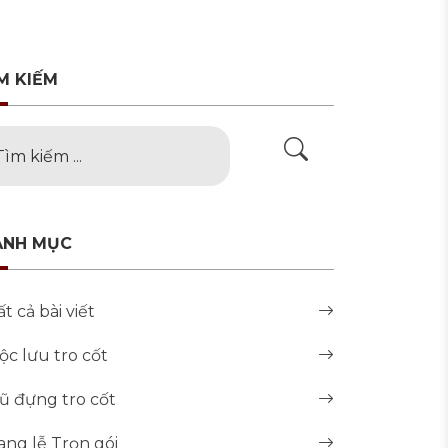
M KIẾM
ANH MỤC
ất cả bài viết
ộc lưu tro cốt
ũ đựng tro cốt
ang lễ Trọn gói