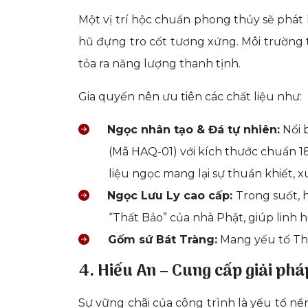
Một vị trí hộc chuẩn phong thủy sẽ phát 
hũ đựng tro cốt tương xứng. Môi trường 
tỏa ra năng lượng thanh tịnh.
Gia quyến nên ưu tiên các chất liệu như:
Ngọc nhân tạo & Đá tự nhiên:
Nổi 
(Mã HAQ-01) với kích thước chuẩn 18
liệu ngọc mang lại sự thuần khiết, x
Ngọc Lưu Ly cao cấp:
Trong suốt, 
“Thất Bảo” của nhà Phật, giúp linh h
Gốm sứ Bát Tràng:
Mang yếu tố Thổ
4. Hiếu An – Cung cấp giải phá
Sự vững chãi của công trình là yếu tố n