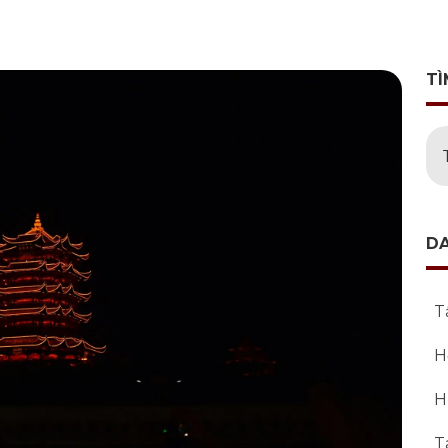
TÌ
D
T
H
H
T