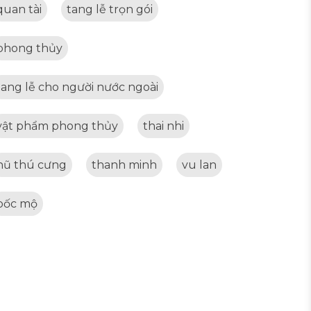
quan tài
tang lễ trọn gói
phong thủy
tang lễ cho người nước ngoài
vật phẩm phong thủy
thai nhi
hũ thú cưng
thanh minh
vu lan
bốc mộ