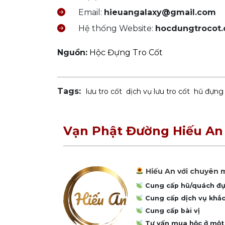
Email:
hieuangalaxy@gmail.com
Hệ thống Website:
hocdungtrocot
Nguồn:
Hộc Đựng Tro Cốt
Tags:
lưu tro cốt
dịch vụ lưu tro cốt
hũ đựng 
Vạn Phật Đường Hiếu An
Hiếu An với chuyên m
Cung cấp hũ/quách đựn
Cung cấp dịch vụ khắc
Cung cấp bài vị
Tư vấn mua hộc ở một