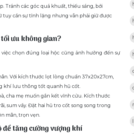
 Tránh các góc quá khuất, thiếu sáng, bởi
ữ tuy cần sự tĩnh lặng nhưng vẫn phải giữ được
 tối ưu không gian?
 việc chọn đúng loại hộc cũng ảnh hưởng đến sự
ân. Với kích thước lọt lòng chuẩn 37x20x27cm,
g khí lưu thông tốt quanh hũ cốt.
à, cha mẹ muốn gắn kết vĩnh cửu. Kích thước
ãi, sum vầy. Đặt hai hũ tro cốt song song trong
ên mãn, trọn vẹn.
ộ để tăng cường vượng khí