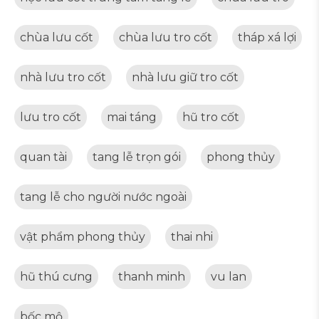
chùa lưu cốt
chùa lưu tro cốt
tháp xá lợi
nhà lưu tro cốt
nhà lưu giữ tro cốt
lưu tro cốt
mai táng
hũ tro cốt
quan tài
tang lễ trọn gói
phong thủy
tang lễ cho người nước ngoài
vật phẩm phong thủy
thai nhi
hũ thú cưng
thanh minh
vu lan
bốc mộ