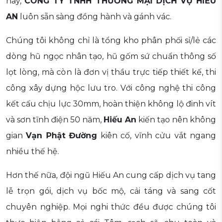
này,
CÔNG TY TNHH THƯƠNG MẠI DỊCH VỤ HIẾU
AN
luôn sẵn sàng đồng hành và gánh vác.
Chúng tôi không chỉ là tổng kho phân phối sỉ/lẻ các
dòng hũ ngọc nhân tạo, hũ gốm sứ chuẩn thông số
lọt lòng, mà còn là đơn vị thầu trực tiếp thiết kế, thi
công xây dựng hộc lưu tro. Với công nghệ thi công
kết cấu chịu lực 30mm, hoàn thiện không lộ đinh vít
và sơn tĩnh điện 50 năm,
Hiếu An
kiến tạo nên không
gian
Vạn Phật Đường
kiên cố, vĩnh cửu vắt ngang
nhiều thế hệ.
Hơn thế nữa, đội ngũ Hiếu An cung cấp dịch vụ tang
lễ trọn gói, dịch vụ bốc mộ, cải táng và sang cốt
chuyên nghiệp. Mọi nghi thức đều được chúng tôi