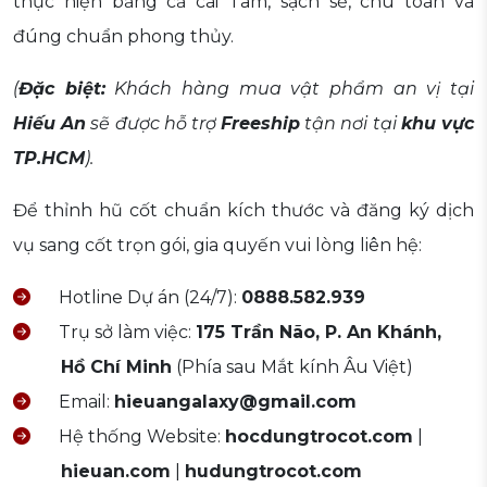
thực hiện bằng cả cái Tâm, sạch sẽ, chu toàn và
đúng chuẩn phong thủy.
(
Đặc biệt:
Khách hàng mua vật phẩm an vị tại
Hiếu An
sẽ được hỗ trợ
Freeship
tận nơi tại
khu vực
TP.HCM
).
Để thỉnh hũ cốt chuẩn kích thước và đăng ký dịch
vụ sang cốt trọn gói, gia quyến vui lòng liên hệ:
Hotline Dự án (24/7):
0888.582.939
Trụ sở làm việc:
175 Trần Não, P. An Khánh,
Hồ Chí Minh
(Phía sau Mắt kính Âu Việt)
Email:
hieuangalaxy@gmail.com
Hệ thống Website:
hocdungtrocot.com
|
hieuan.com
|
hudungtrocot.com