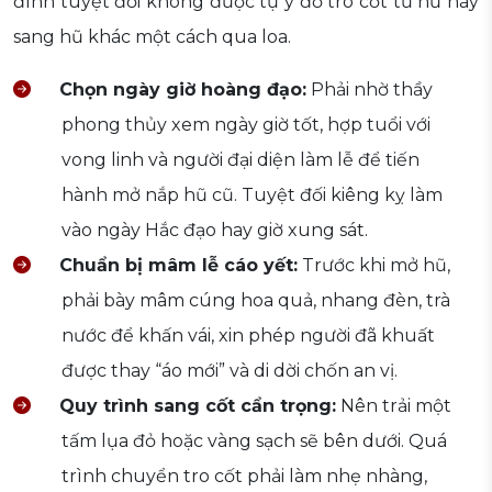
đình tuyệt đối không được tự ý đổ tro cốt từ hũ này
sang hũ khác một cách qua loa.
Chọn ngày giờ hoàng đạo:
Phải nhờ thầy
phong thủy xem ngày giờ tốt, hợp tuổi với
vong linh và người đại diện làm lễ để tiến
hành mở nắp hũ cũ. Tuyệt đối kiêng kỵ làm
vào ngày Hắc đạo hay giờ xung sát.
Chuẩn bị mâm lễ cáo yết:
Trước khi mở hũ,
phải bày mâm cúng hoa quả, nhang đèn, trà
nước để khấn vái, xin phép người đã khuất
được thay “áo mới” và di dời chốn an vị.
Quy trình sang cốt cẩn trọng:
Nên trải một
tấm lụa đỏ hoặc vàng sạch sẽ bên dưới. Quá
trình chuyển tro cốt phải làm nhẹ nhàng,