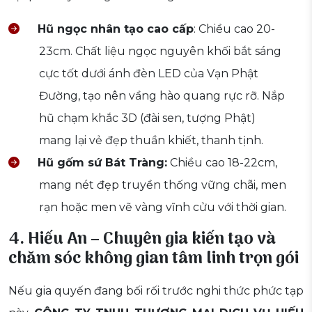
Hũ ngọc nhân tạo cao cấp
: Chiều cao 20-
23cm. Chất liệu ngọc nguyên khối bắt sáng
cực tốt dưới ánh đèn LED của Vạn Phật
Đường, tạo nên vầng hào quang rực rỡ. Nắp
hũ chạm khắc 3D (đài sen, tượng Phật)
mang lại vẻ đẹp thuần khiết, thanh tịnh.
Hũ gốm sứ Bát Tràng:
Chiều cao 18-22cm,
mang nét đẹp truyền thống vững chãi, men
rạn hoặc men vẽ vàng vĩnh cửu với thời gian.
4. Hiếu An – Chuyên gia kiến tạo và
chăm sóc không gian tâm linh trọn gói
Nếu gia quyến đang bối rối trước nghi thức phức tạp