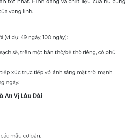
n tốt nhất. Hình dáng và chất liệu của hũ cũng
của vong linh.
i (ví dụ: 49 ngày, 100 ngày):
 sạch sẽ, trên một bàn thờ/bệ thờ riêng, có phủ
tiếp xúc trực tiếp với ánh sáng mặt trời mạnh
ng ngày.
à An Vị Lâu Dài
các mẫu cơ bản.