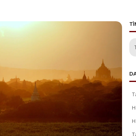
TÌ
D
T
H
H
T