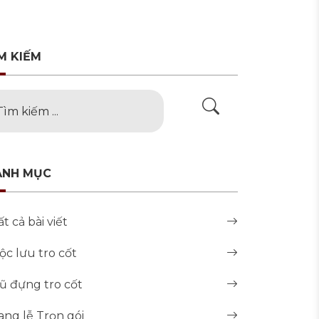
M KIẾM
ANH MỤC
ất cả bài viết
ộc lưu tro cốt
ũ đựng tro cốt
ang lễ Trọn gói