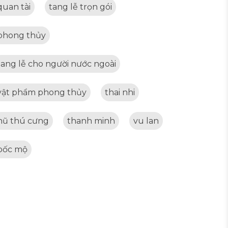
quan tài
tang lễ trọn gói
phong thủy
tang lễ cho người nước ngoài
vật phẩm phong thủy
thai nhi
hũ thú cưng
thanh minh
vu lan
bốc mộ