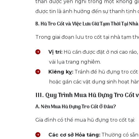
thân được yên nghỉ trong một không gia
được tin là ảnh hưởng đến sự thanh tịnh 
B. Hũ Tro Cốt và Việc Lưu Giữ Tạm Thời Tại Nhà
Trong giai đoạn lưu tro cốt tại nhà tạm thờ
Vị trí:
Hũ cần được đặt ở nơi cao ráo,
vải lụa trang nghiêm.
Kiêng kỵ:
Tránh để hũ đựng tro cốt 
hoặc gần các vật dụng sinh hoạt hà
III. Quy Trình Mua Hũ Đựng Tro Cốt v
A. Nên Mua Hũ Đựng Tro Cốt Ở Đâu?
Gia đình có thể mua hũ đựng tro cốt tại:
Các cơ sở Hỏa táng:
Thường có sẵn 