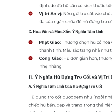
định, do đó hũ cần có kích thước ti
Vị trí An vị:
Nếu gửi tro cốt vào chùa 
đa của ngăn chứa để hũ đựng tro cốt
C. Hoa Văn và Màu Sắc: Ý Nghĩa Tâm Linh
Phật Giáo:
Thường chọn hũ có hoa v
thanh tịnh. Màu sắc trang nhã như t
Công Giáo:
Hũ đơn giản hơn, thường
nhẹ nhàng.
II. Ý Nghĩa Hũ Đựng Tro Cốt và Vị Trí
A. Ý Nghĩa Tâm Linh Của Hũ Đựng Tro Cốt
Hũ đựng tro cốt được xem như “ngôi nhà”
chiếc hũ bền, đẹp và trang trọng thể hi