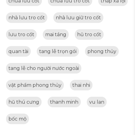
chùa lưu cốt
chùa lưu tro cốt
tháp xá lợi
nhà lưu tro cốt
nhà lưu giữ tro cốt
lưu tro cốt
mai táng
hũ tro cốt
quan tài
tang lễ trọn gói
phong thủy
tang lễ cho người nước ngoài
vật phẩm phong thủy
thai nhi
hũ thú cưng
thanh minh
vu lan
bốc mộ