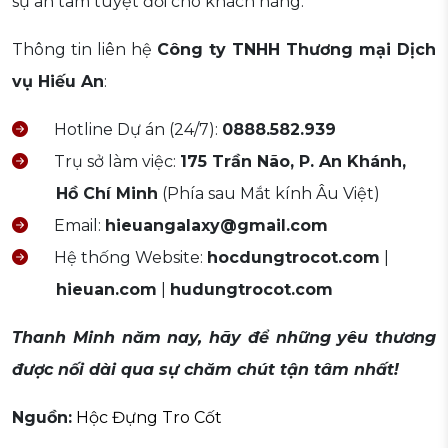
sự an tâm tuyệt đối cho khách hàng.
Thông tin liên hệ
Công ty TNHH Thương mại Dịch
vụ Hiếu An
:
Hotline Dự án (24/7):
0888.582.939
Trụ sở làm việc:
175 Trần Não, P. An Khánh,
Hồ Chí Minh
(Phía sau Mắt kính Âu Việt)
Email:
hieuangalaxy@gmail.com
Hệ thống Website:
hocdungtrocot.com
|
hieuan.com
|
hudungtrocot.com
Thanh Minh năm nay, hãy để những yêu thương
được nối dài qua sự chăm chút tận tâm nhất!
Nguồn:
Hộc Đựng Tro Cốt