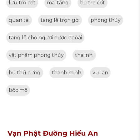
lưu tro cốt
mai táng
hũ tro cốt
quan tài
tang lễ trọn gói
phong thủy
tang lễ cho người nước ngoài
vật phẩm phong thủy
thai nhi
hũ thú cưng
thanh minh
vu lan
bốc mộ
Vạn Phật Đường Hiếu An