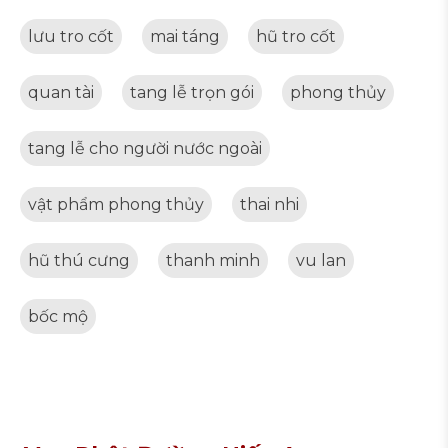
lưu tro cốt
mai táng
hũ tro cốt
quan tài
tang lễ trọn gói
phong thủy
tang lễ cho người nước ngoài
vật phẩm phong thủy
thai nhi
hũ thú cưng
thanh minh
vu lan
bốc mộ