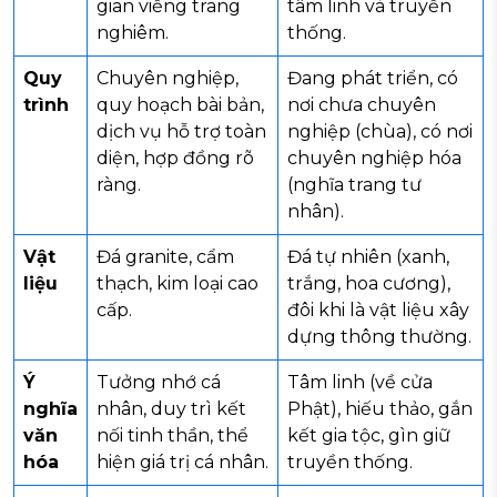
gian viếng trang
tâm linh và truyền
nghiêm.
thống.
Quy
Chuyên nghiệp,
Đang phát triển, có
trình
quy hoạch bài bản,
nơi chưa chuyên
dịch vụ hỗ trợ toàn
nghiệp (chùa), có nơi
diện, hợp đồng rõ
chuyên nghiệp hóa
ràng.
(nghĩa trang tư
nhân).
Vật
Đá granite, cẩm
Đá tự nhiên (xanh,
liệu
thạch, kim loại cao
trắng, hoa cương),
cấp.
đôi khi là vật liệu xây
dựng thông thường.
Ý
Tưởng nhớ cá
Tâm linh (về cửa
nghĩa
nhân, duy trì kết
Phật), hiếu thảo, gắn
văn
nối tinh thần, thể
kết gia tộc, gìn giữ
hóa
hiện giá trị cá nhân.
truyền thống.