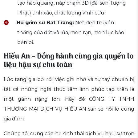
tạo hào quang, nắp chạm 3D (đài sen, tượng
Phật) tinh xảo, chất lượng vĩnh cửu.
Hũ gốm sứ Bát Tràng:
Nét đẹp truyền
thống của đất và lửa, men rạn, men lục bảo
bền bỉ.
Hiếu An – Đồng hành cùng gia quyến lo
liệu hậu sự chu toàn
Lúc tang gia bối rối, việc ghi nhớ và tự tay chuẩn bị
tất cả những nghi thức tâm linh phức tạp trên là
một gánh nặng lớn. Hãy để CÔNG TY TNHH
THƯƠNG MẠI DỊCH VỤ HIẾU AN san sẻ nỗi lo cùng
gia đình.
Chúng tôi cung cấp hệ sinh thái dịch vụ hậu sự trọn