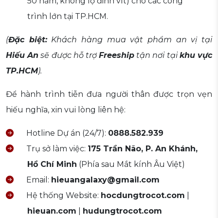
50 năm, không lộ đinh vít) cho các công
trình lớn tại TP.HCM.
(
Đặc biệt:
Khách hàng mua vật phẩm an vị tại
Hiếu An
sẽ được hỗ trợ
Freeship
tận nơi tại
khu vực
TP.HCM
).
Để hành trình tiễn đưa người thân được trọn vẹn
hiếu nghĩa, xin vui lòng liên hệ:
Hotline Dự án (24/7):
0888.582.939
Trụ sở làm việc:
175 Trần Não, P. An Khánh,
Hồ Chí Minh
(Phía sau Mắt kính Âu Việt)
Email:
hieuangalaxy@gmail.com
Hệ thống Website:
hocdungtrocot.com
|
hieuan.com
|
hudungtrocot.com