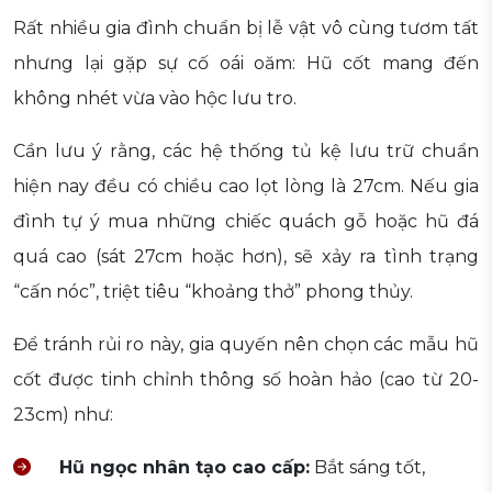
Rất nhiều gia đình chuẩn bị lễ vật vô cùng tươm tất
nhưng lại gặp sự cố oái oăm: Hũ cốt mang đến
không nhét vừa vào hộc lưu tro.
Cần lưu ý rằng, các hệ thống tủ kệ lưu trữ chuẩn
hiện nay đều có chiều cao lọt lòng là 27cm. Nếu gia
đình tự ý mua những chiếc quách gỗ hoặc hũ đá
quá cao (sát 27cm hoặc hơn), sẽ xảy ra tình trạng
“cấn nóc”, triệt tiêu “khoảng thở” phong thủy.
Để tránh rủi ro này, gia quyến nên chọn các mẫu hũ
cốt được tinh chỉnh thông số hoàn hảo (cao từ 20-
23cm) như:
Hũ ngọc nhân tạo cao cấp:
Bắt sáng tốt,