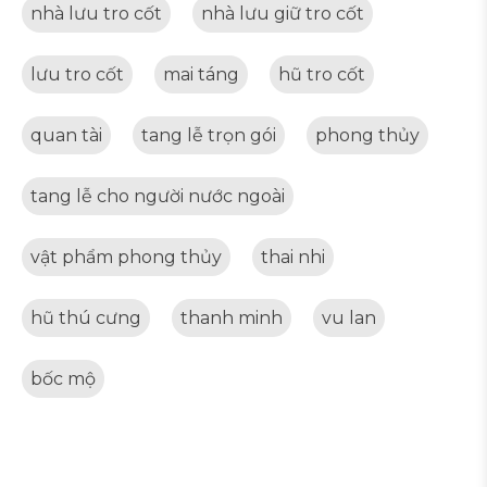
nhà lưu tro cốt
nhà lưu giữ tro cốt
lưu tro cốt
mai táng
hũ tro cốt
quan tài
tang lễ trọn gói
phong thủy
tang lễ cho người nước ngoài
vật phẩm phong thủy
thai nhi
hũ thú cưng
thanh minh
vu lan
bốc mộ