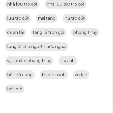
nhà lưu tro cốt
nhà lưu giữ tro cốt
lưu tro cốt
mai táng
hũ tro cốt
quan tài
tang lễ trọn gói
phong thủy
tang lễ cho người nước ngoài
vật phẩm phong thủy
thai nhi
hũ thú cưng
thanh minh
vu lan
bốc mộ