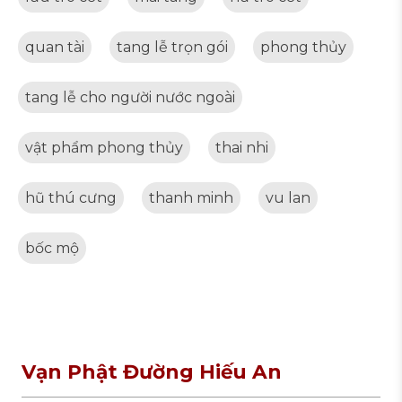
quan tài
tang lễ trọn gói
phong thủy
tang lễ cho người nước ngoài
vật phẩm phong thủy
thai nhi
hũ thú cưng
thanh minh
vu lan
bốc mộ
Vạn Phật Đường Hiếu An