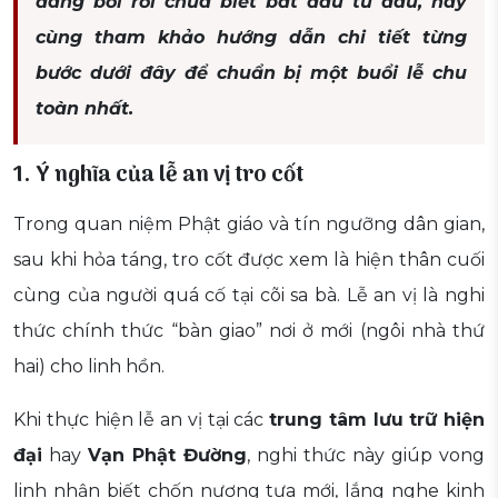
đang bối rối chưa biết bắt đầu từ đâu, hãy
cùng tham khảo hướng dẫn chi tiết từng
bước dưới đây để chuẩn bị một buổi lễ chu
toàn nhất.
1. Ý nghĩa của lễ an vị tro cốt
Trong quan niệm Phật giáo và tín ngưỡng dân gian,
sau khi hỏa táng, tro cốt được xem là hiện thân cuối
cùng của người quá cố tại cõi sa bà. Lễ an vị là nghi
thức chính thức “bàn giao” nơi ở mới (ngôi nhà thứ
hai) cho linh hồn.
Khi thực hiện lễ an vị tại các
trung tâm lưu trữ hiện
đại
hay
Vạn Phật Đường
, nghi thức này giúp vong
linh nhận biết chốn nương tựa mới, lắng nghe kinh