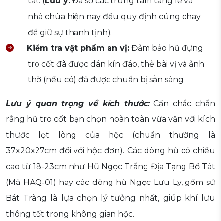
tất. (
Lưu ý:
Đa số các trung tâm tang lễ và
nhà chùa hiện nay đều quy định cúng chay
để giữ sự thanh tịnh).
Kiểm tra vật phẩm an vị:
Đảm bảo hũ đựng
tro cốt đã được dán kín đáo, thẻ bài vị và ảnh
thờ (nếu có) đã được chuẩn bị sẵn sàng.
Lưu ý quan trọng về kích thước:
Cần chắc chắn
rằng hũ tro cốt bạn chọn hoàn toàn vừa vặn với kích
thước lọt lòng của hộc (chuẩn thường là
37x20x27cm đối với hộc đơn). Các dòng hũ có chiều
cao từ 18-23cm như Hũ Ngọc Trắng Địa Tạng Bồ Tát
(Mã HAQ-01) hay các dòng hũ Ngọc Lưu Ly, gốm sứ
Bát Tràng là lựa chọn lý tưởng nhất, giúp khí lưu
thông tốt trong không gian hộc.