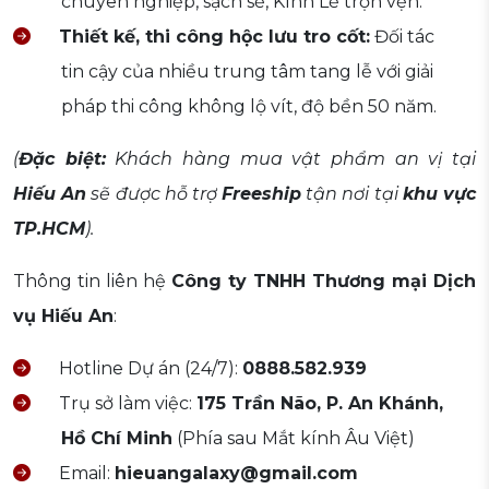
chuyên nghiệp, sạch sẽ, Kính Lễ trọn vẹn.
Thiết kế, thi công hộc lưu tro cốt:
Đối tác
tin cậy của nhiều trung tâm tang lễ với giải
pháp thi công không lộ vít, độ bền 50 năm.
(
Đặc biệt:
Khách hàng mua vật phẩm an vị tại
Hiếu An
sẽ được hỗ trợ
Freeship
tận nơi tại
khu vực
TP.HCM
).
Thông tin liên hệ
Công ty TNHH Thương mại Dịch
vụ Hiếu An
:
Hotline Dự án (24/7):
0888.582.939
Trụ sở làm việc:
175 Trần Não, P. An Khánh,
Hồ Chí Minh
(Phía sau Mắt kính Âu Việt)
Email:
hieuangalaxy@gmail.com