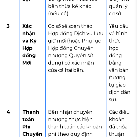
bên thừa kế khác
quản lý
(nếu có).
cơ sở.
3
Xác
Cơ sở sẽ soạn thảo
Yêu cầu
nhận
Hợp đồng Dịch vụ Lưu
về hình
và Ký
giữ mới (hoặc Phụ lục
thức
Hợp
Hợp đồng Chuyển
hợp
đồng
nhượng Quyền sử
đồng
Mới
dụng) có xác nhận
bằng
của cả hai bên.
văn bản
(tương
tự giao
dịch dân
sự).
4
Thanh
Bên nhận chuyển
Các điều
toán
nhượng thực hiện
khoản
Phí
thanh toán các khoản
đã thỏa
Chuyển
phí theo quy định
thuận