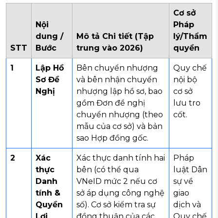
Cơ sở
Nội
Pháp
dung /
Mô tả Chi tiết (Tập
lý/Thẩm
STT
Bước
trung vào 2026)
quyền
1
Lập Hồ
Bên chuyển nhượng
Quy chế
Sơ Đề
và bên nhận chuyển
nội bộ
Nghị
nhượng lập hồ sơ, bao
cơ sở
gồm Đơn đề nghị
lưu tro
chuyển nhượng (theo
cốt.
mẫu của cơ sở) và bản
sao Hợp đồng gốc.
2
Xác
Xác thực danh tính hai
Pháp
thực
bên (có thể qua
luật Dân
Danh
VNeID mức 2 nếu cơ
sự về
tính &
sở áp dụng công nghệ
giao
Quyền
số). Cơ sở kiểm tra sự
dịch và
Lợi
đồng thuận của các
Quy chế