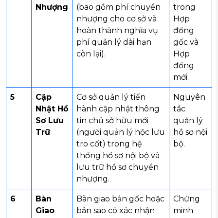
Nhượng
(bao gồm phí chuyển
trong
nhượng cho cơ sở và
Hợp
hoàn thành nghĩa vụ
đồng
phí quản lý dài hạn
gốc và
còn lại).
Hợp
đồng
mới.
5
Cập
Cơ sở quản lý tiến
Nguyên
Nhật Hồ
hành cập nhật thông
tắc
Sơ Lưu
tin chủ sở hữu mới
quản lý
Trữ
(người quản lý hộc lưu
hồ sơ nội
tro cốt) trong hệ
bộ.
thống hồ sơ nội bộ và
lưu trữ hồ sơ chuyển
nhượng.
6
Bàn
Bàn giao bản gốc hoặc
Chứng
Giao
bản sao có xác nhận
minh