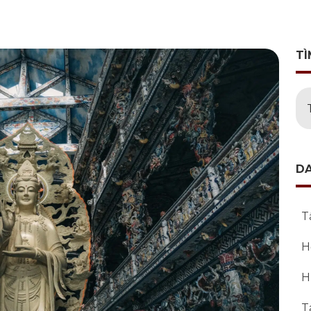
TÌ
D
T
H
H
T