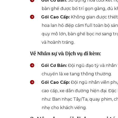
Gói Cơ Bản:
Sử dụng hoa tươi kết hợ
bàn ghế được bố trí gọn gàng, đủ k
Gói Cao Cấp:
Không gian được thiết 
hoa lan hồ điệp cắm full toàn bộ sả
quy mô lớn, bàn ghế bọc nơ sang t
và hoành tráng.
Về Nhân sự và Dịch vụ đi kèm:
Gói Cơ Bản:
Đội ngũ đạo tỳ và nhân 
chuyển là xe tang thông thường.
Gói Cao Cấp:
Đội ngũ nhân viên phụ
cao cấp, xe dẫn đường hiện đại. Đặc
như: Ban nhạc Tây/Ta, quay phim, c
nhẹ cho khách viếng.