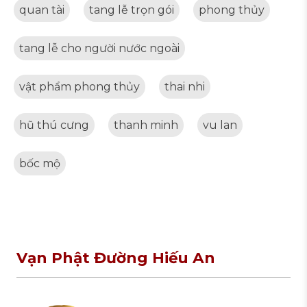
quan tài
tang lễ trọn gói
phong thủy
tang lễ cho người nước ngoài
vật phẩm phong thủy
thai nhi
hũ thú cưng
thanh minh
vu lan
bốc mộ
Vạn Phật Đường Hiếu An