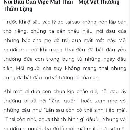
Nỗi Đau Của Việc Mất Thai – Một Vết Thương
Thầm Lặng
Trước khi đi sâu vào lý do tại sao không nên lập bàn
thờ riêng, chúng ta cần thấu hiểu nỗi đau của
những bậc cha mẹ đã trải qua mất mát này. Mỗi
người phụ nữ khi mang thai đều đã bắt đầu yêu
thương đứa con trong bụng từ những ngày đầu
tiên. Mỗi người cha tuy không mang thai nhưng
cũng đã bắt đầu mơ về tương lai của con.
Khi mất đi đứa con chưa kịp chào đời, nỗi đau ấy
thường bị xã hội “lãng quên” hoặc xem nhẹ với
những câu như “Lần sau còn có thể sinh tiếp mà”,
“Thai còn nhỏ, chưa thành hình gì đâu”… Nhưng với
người mẹ, người cha, đó là một mất mát thực sự, một