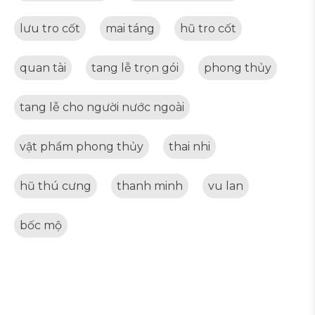
lưu tro cốt
mai táng
hũ tro cốt
quan tài
tang lễ trọn gói
phong thủy
tang lễ cho người nước ngoài
vật phẩm phong thủy
thai nhi
hũ thú cưng
thanh minh
vu lan
bốc mộ