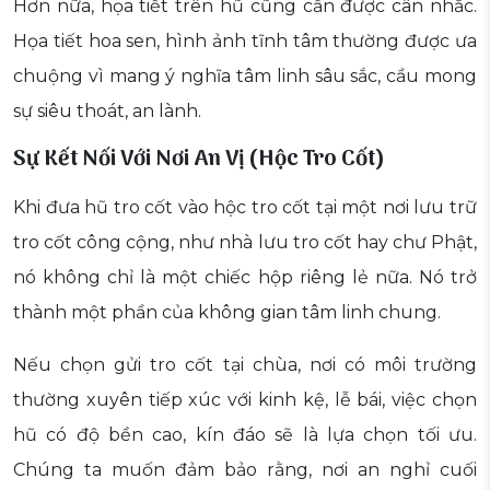
Hơn nữa, họa tiết trên hũ cũng cần được cân nhắc.
Họa tiết hoa sen, hình ảnh tĩnh tâm thường được ưa
chuộng vì mang ý nghĩa tâm linh sâu sắc, cầu mong
sự siêu thoát, an lành.
Sự Kết Nối Với Nơi An Vị (Hộc Tro Cốt)
Khi đưa hũ tro cốt vào hộc tro cốt tại một nơi lưu trữ
tro cốt công cộng, như nhà lưu tro cốt hay chư Phật,
nó không chỉ là một chiếc hộp riêng lẻ nữa. Nó trở
thành một phần của không gian tâm linh chung.
Nếu chọn gửi tro cốt tại chùa, nơi có môi trường
thường xuyên tiếp xúc với kinh kệ, lễ bái, việc chọn
hũ có độ bền cao, kín đáo sẽ là lựa chọn tối ưu.
Chúng ta muốn đảm bảo rằng, nơi an nghỉ cuối