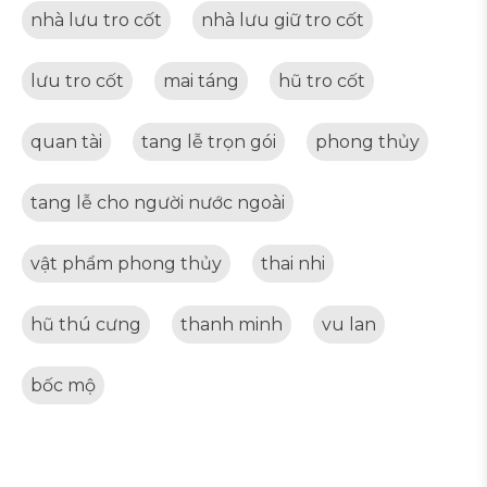
nhà lưu tro cốt
nhà lưu giữ tro cốt
lưu tro cốt
mai táng
hũ tro cốt
quan tài
tang lễ trọn gói
phong thủy
tang lễ cho người nước ngoài
vật phẩm phong thủy
thai nhi
hũ thú cưng
thanh minh
vu lan
bốc mộ