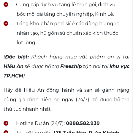
Cung cấp dịch vụ tang lễ trọn gói, dịch vụ
bốc mộ, cải táng chuyên nghiệp, Kính Lễ.
Tổng kho phân phối sỉ/lẻ các dòng hũ ngọc
nhân tạo, hũ gốm sứ chuẩn xác kích thước
lọt lòng.
(
Đặc biệt:
Khách hàng mua vật phẩm an vị tại
Hiếu An
sẽ được hỗ trợ
Freeship
tận nơi tại
khu vực
TP.HCM
).
Hãy để Hiếu An đồng hành và san sẻ gánh nặng
cùng gia đình. Liên hệ ngay (24/7) để được hỗ trợ
thủ tục nhanh nhất:
Hotline Dự án (24/7):
0888.582.939
Trụ sở làm việc:
175 Trần Não, P. An Khánh,