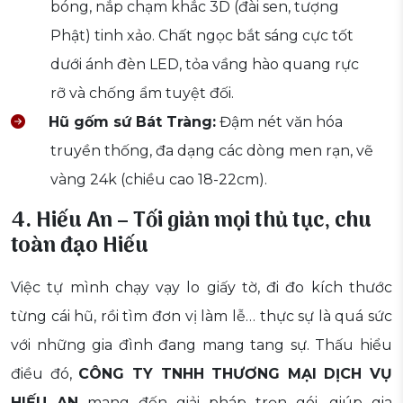
bóng, nắp chạm khắc 3D (đài sen, tượng
Phật) tinh xảo. Chất ngọc bắt sáng cực tốt
dưới ánh đèn LED, tỏa vầng hào quang rực
rỡ và chống ẩm tuyệt đối.
Hũ gốm sứ Bát Tràng:
Đậm nét văn hóa
truyền thống, đa dạng các dòng men rạn, vẽ
vàng 24k (chiều cao 18-22cm).
4. Hiếu An – Tối giản mọi thủ tục, chu
toàn đạo Hiếu
Việc tự mình chạy vạy lo giấy tờ, đi đo kích thước
từng cái hũ, rồi tìm đơn vị làm lễ… thực sự là quá sức
với những gia đình đang mang tang sự. Thấu hiểu
điều đó,
CÔNG TY TNHH THƯƠNG MẠI DỊCH VỤ
HIẾU AN
mang đến giải pháp trọn gói, giúp gia