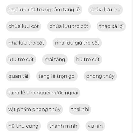
hộc lưu cốt trung tâm tang lễ
chùa lưu tro
chùa lưu cốt
chùa lưu tro cốt
tháp xá lợi
nhà lưu tro cốt
nhà lưu giữ tro cốt
lưu tro cốt
mai táng
hũ tro cốt
quan tài
tang lễ trọn gói
phong thủy
tang lễ cho người nước ngoài
vật phẩm phong thủy
thai nhi
hũ thú cưng
thanh minh
vu lan