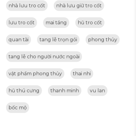
nhà lưu tro cốt
nhà lưu giữ tro cốt
lưu tro cốt
mai táng
hũ tro cốt
quan tài
tang lễ trọn gói
phong thủy
tang lễ cho người nước ngoài
vật phẩm phong thủy
thai nhi
hũ thú cưng
thanh minh
vu lan
bốc mộ