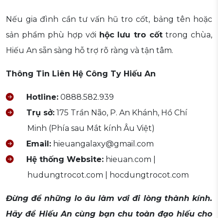
Nếu gia đình cần tư vấn hũ tro cốt, bảng tên hoặc
sản phẩm phù hợp với
hộc lưu tro cốt
trong chùa,
Hiếu An sẵn sàng hỗ trợ rõ ràng và tận tâm.
Thông Tin Liên Hệ Công Ty Hiếu An
Hotline:
0888.582.939
Trụ sở:
175 Trần Não, P. An Khánh, Hồ Chí
Minh (Phía sau Mắt kính Âu Việt)
Email:
hieuangalaxy@gmail.com
Hệ thống Website:
hieuan.com |
hudungtrocot.com | hocdungtrocot.com
Đừng để những lo âu làm vơi đi lòng thành kính.
Hãy để Hiếu An cùng bạn chu toàn đạo hiếu cho