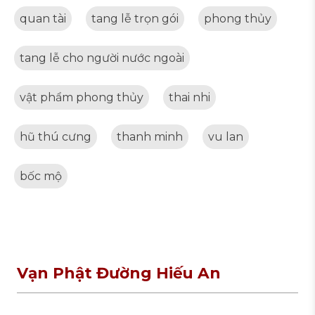
quan tài
tang lễ trọn gói
phong thủy
tang lễ cho người nước ngoài
vật phẩm phong thủy
thai nhi
hũ thú cưng
thanh minh
vu lan
bốc mộ
Vạn Phật Đường Hiếu An