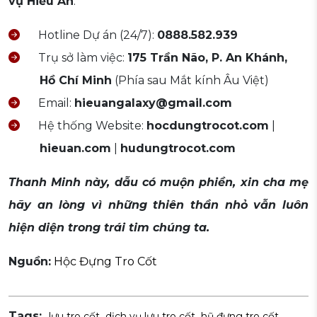
vụ Hiếu An
:
Hotline Dự án (24/7):
0888.582.939
Trụ sở làm việc:
175 Trần Não, P. An Khánh,
Hồ Chí Minh
(Phía sau Mắt kính Âu Việt)
Email:
hieuangalaxy@gmail.com
Hệ thống Website:
hocdungtrocot.com
|
hieuan.com
|
hudungtrocot.com
Thanh Minh này, dẫu có muộn phiền, xin cha mẹ
hãy an lòng vì những thiên thần nhỏ vẫn luôn
hiện diện trong trái tim chúng ta.
Nguồn:
Hộc Đựng Tro Cốt
Tags:
lưu tro cốt
dịch vụ lưu tro cốt
hũ đựng tro cốt