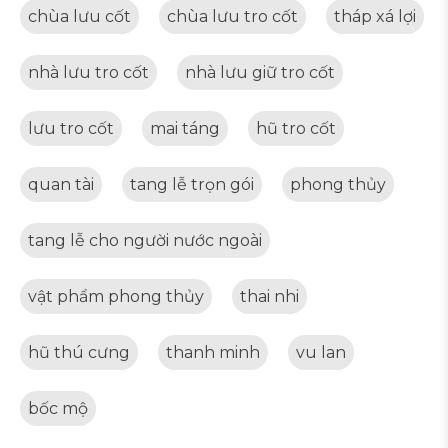
chùa lưu cốt
chùa lưu tro cốt
tháp xá lợi
nhà lưu tro cốt
nhà lưu giữ tro cốt
lưu tro cốt
mai táng
hũ tro cốt
quan tài
tang lễ trọn gói
phong thủy
tang lễ cho người nước ngoài
vật phẩm phong thủy
thai nhi
hũ thú cưng
thanh minh
vu lan
bốc mộ