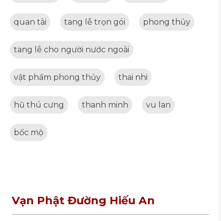
quan tài
tang lễ trọn gói
phong thủy
tang lễ cho người nước ngoài
vật phẩm phong thủy
thai nhi
hũ thú cưng
thanh minh
vu lan
bốc mộ
Vạn Phật Đường Hiếu An