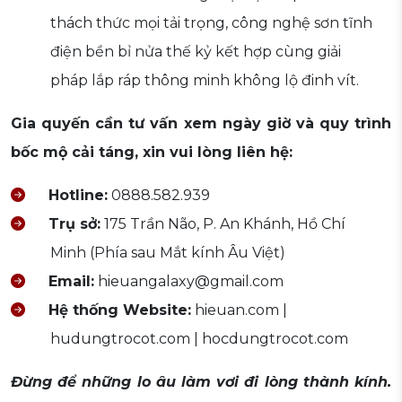
thách thức mọi tải trọng, công nghệ sơn tĩnh
điện bền bỉ nửa thế kỷ kết hợp cùng giải
pháp lắp ráp thông minh không lộ đinh vít.
Gia quyến cần tư vấn xem ngày giờ và quy trình
bốc mộ cải táng, xin vui lòng liên hệ:
Hotline:
0888.582.939
Trụ sở:
175 Trần Não, P. An Khánh, Hồ Chí
Minh (Phía sau Mắt kính Âu Việt)
Email:
hieuangalaxy@gmail.com
Hệ thống Website:
hieuan.com |
hudungtrocot.com | hocdungtrocot.com
Đừng để những lo âu làm vơi đi lòng thành kính.