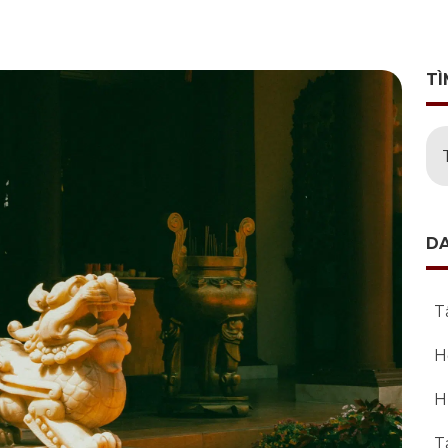
TÌ
D
T
H
H
T