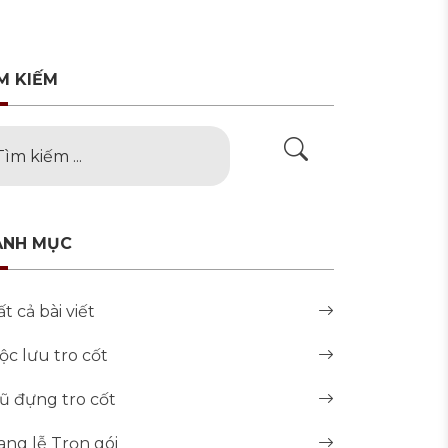
M KIẾM
ANH MỤC
ất cả bài viết
ộc lưu tro cốt
ũ đựng tro cốt
ang lễ Trọn gói