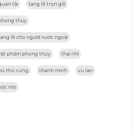
quan tài
tang lễ trọn gói
phong thủy
tang lễ cho người nước ngoài
vật phẩm phong thủy
thai nhi
hũ thú cưng
thanh minh
vu lan
bốc mộ