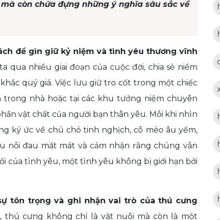
ế mà còn chứa đựng những ý nghĩa sâu sắc về
cách để gìn giữ kỷ niệm và tình yêu thương vĩnh
qua nhiều giai đoạn của cuộc đời, chia sẻ niềm
hắc quý giá. Việc lưu giữ tro cốt trong một chiếc
nh trong nhà hoặc tại các khu tưởng niệm chuyên
 phần vật chất của người bạn thân yêu. Mỗi khi nhìn
ững ký ức về chú chó tinh nghịch, cô mèo âu yếm,
 dịu nỗi đau mất mát và cảm nhận rằng chúng vẫn
ối của tình yêu, một tình yêu không bị giới hạn bởi
 sự tôn trọng và ghi nhận vai trò của thú cưng
 thú cưng không chỉ là vật nuôi mà còn là một