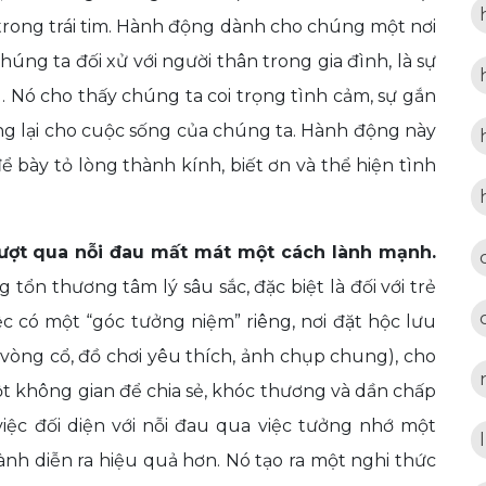
g trong trái tim. Hành động dành cho chúng một nơi
úng ta đối xử với người thân trong gia đình, là sự
g. Nó cho thấy chúng ta coi trọng tình cảm, sự gắn
 lại cho cuộc sống của chúng ta. Hành động này
ể bày tỏ lòng thành kính, biết ơn và thể hiện tình
 vượt qua nỗi đau mất mát một cách lành mạnh.
 tổn thương tâm lý sâu sắc, đặc biệt là đối với trẻ
 có một “góc tưởng niệm” riêng, nơi đặt hộc lưu
vòng cổ, đồ chơi yêu thích, ảnh chụp chung), cho
ột không gian để chia sẻ, khóc thương và dần chấp
việc đối diện với nỗi đau qua việc tưởng nhớ một
ành diễn ra hiệu quả hơn. Nó tạo ra một nghi thức