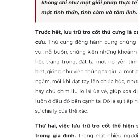
không chỉ như một giải pháp thực t
mặt tinh thần, tình cảm và tâm linh.
Trước hết, lưu trữ tro cốt thú cưng là 
cửu.
Thú cưng đồng hành cùng chúng ta 
vui, nỗi buồn, chứng kiến những khoảnh k
hộc trang trọng, đặt tại một nơi yên tĩ
biệt, giống như việc chúng ta giữ lại một
ngắm, mỗi khi đặt tay lên chiếc hộc, nh
hay chú chim líu lo lại ùa về, giúp xoa
luôn ở đâu đó bên cạnh ta. Đó là sự tiếp n
sự chia ly của thể xác.
Thứ hai, việc lưu trữ tro cốt thể hiện
trong gia đình.
Trong mắt nhiều người,