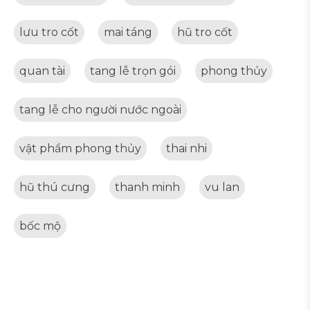
lưu tro cốt
mai táng
hũ tro cốt
quan tài
tang lễ trọn gói
phong thủy
tang lễ cho người nước ngoài
vật phẩm phong thủy
thai nhi
hũ thú cưng
thanh minh
vu lan
bốc mộ