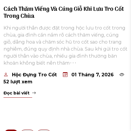
Cách Thăm Viếng Và Cúng Giỗ Khi Lưu Tro Cốt
Trong Chùa
Khi người thân được đặt trong hộc lưu tro cốt trong
chùa, gia đình cần nắm rõ cách thăm viếng, cúng
giỗ, dâng hoa và chăm sóc hũ tro cốt sao cho trang
nghiêm, đúng quy định nhà chùa. Sau khi gửi tro cốt
người thân vào chùa, nhiều gia đình thường băn
khoăn không biết nên thăm･･･
Hộc Đựng Tro Cốt
01 Tháng 7, 2026
52 lượt xem
Đọc bài viết