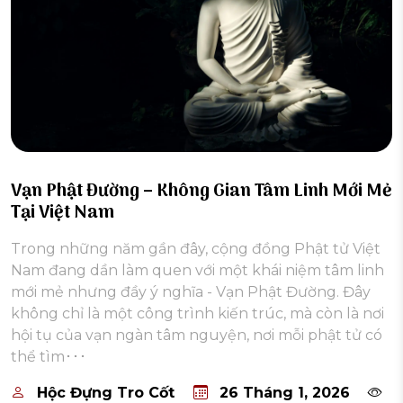
Vạn Phật Đường – Không Gian Tâm Linh Mới Mẻ
Tại Việt Nam
Trong những năm gần đây, cộng đồng Phật tử Việt
Nam đang dần làm quen với một khái niệm tâm linh
mới mẻ nhưng đầy ý nghĩa - Vạn Phật Đường. Đây
không chỉ là một công trình kiến trúc, mà còn là nơi
hội tụ của vạn ngàn tâm nguyện, nơi mỗi phật tử có
thể tìm･･･
Hộc Đựng Tro Cốt
26 Tháng 1, 2026