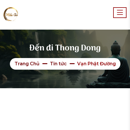
Đến đi Thong Dong
Trang Chủ
Tin tức
Vạn Phật Đường