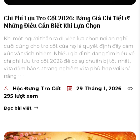
Chi Phí Lưu Tro Cốt 2026: Bảng Giá Chi Tiết &
Những Điều Cần Biết Khi Lựa Chọn
Khi một người thân ra đi, việc lựa chọn nơi an nghỉ
cuối cùng cho tro cốt của họ là quyết định đầy cảm
xúc và trách nhiệm. Nhiều gia đình đang tìm hiểu về
chi phí lưu tro cốt 2026 để có sự chuẩn bị tốt nhất,
vừa đảm bảo sự trang nghiêm vừa phù hợp với khả
năng･･･
Hộc Đựng Tro Cốt
29 Tháng 1, 2026
295 lượt xem
Đọc bài viết