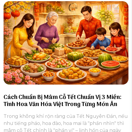
Cách Chuẩn Bị Mâm Cỗ Tết Chuẩn Vị 3 Miền:
Tinh Hoa Văn Hóa Việt Trong Từng Món Ăn
Trong không khí rộn ràng của Tết Nguyên Đán, nếu
như tiếng pháo, hoa đào, hoa mai là "phần nhìn" thì
mâm cỗ Tết chính là "phần vị" – linh hồn của ngày