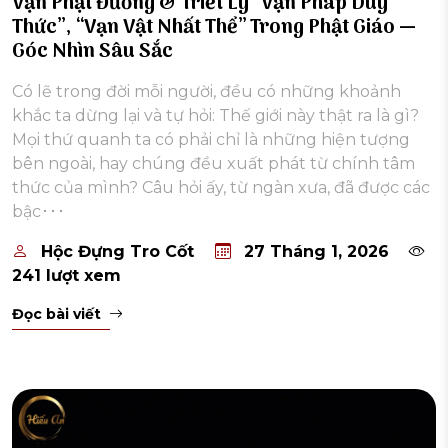
Vạn Phật Đường & Triết Lý “Vạn Pháp Duy
Thức”, “Vạn Vật Nhất Thể” Trong Phật Giáo —
Góc Nhìn Sâu Sắc
Có lẽ trong đời mỗi người, đều có những khoảnh
khắc ta dừng lại và tự hỏi: Thế giới này thật ra là gì?
Mọi thứ quanh ta có phải chỉ là những hiện tượng
bên ngoài, hay chúng đều xuất phát từ chính tâm
thức của mình? Câu hỏi ấy, từ ngàn xưa, đã được các
bậc･･･
Hộc Đựng Tro Cốt
27 Tháng 1, 2026
241 lượt xem
Đọc bài viết