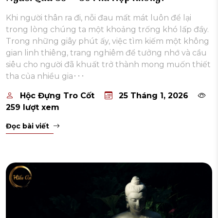
Khi người thân ra đi, nỗi đau mất mát luôn để lại
trong lòng chúng ta một khoảng trống khó lấp đầy.
Trong những giây phút ấy, việc tìm kiếm một không
gian linh thiêng, trang nghiêm để tưởng nhớ và cầu
siêu cho người đã khuất trở thành mong muốn thiết
tha của nhiều gia･･･
Hộc Đựng Tro Cốt
25 Tháng 1, 2026
259 lượt xem
Đọc bài viết