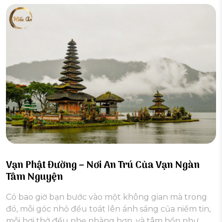
Vạn Phật Đường – Nơi An Trú Của Vạn Ngàn
Tâm Nguyện
Có bao giờ bạn bước vào một không gian mà trong
đó, mỗi góc nhỏ đều toát lên ánh sáng của niềm tin,
mỗi hơi thở đều nhẹ nhàng hơn, và tâm hồn như