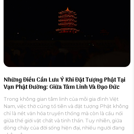
Những Điều Cần Lưu Ý Khi Đặt Tượng Phật Tại
Vạn Phật Đường: Giữa Tâm Linh Và Đạo Đức
Trong không gian tâm linh của mỗi gia đình Việt
Nam, việc thờ cúng tổ tiên và đặt tượng Phật không
chỉ là nét văn hóa truyền thống mà còn là cầu nối
giữa thế giới vật chất và tinh thần. Tuy nhiên, giữa
dòng chảy của đời sống hiện đại, nhiều người đang