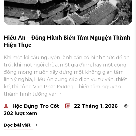
Hiếu An – Đồng Hành Biến Tâm Nguyện Thành
Hiện Thực
Khi một lời cầu nguyện lành cần có hình thức để an
trú, khi một ngôi chùa, một gia đình, hay một cộng
đồng mong muốn xây dựng một không gian tâm
linh ý nghĩa, Hiếu An cung cấp dịch vụ tư vấn, thiết
kế, thi công Vạn Phật Đường – biến tâm nguyện
thành hình tướng và･･･
Hộc Đựng Tro Cốt
22 Tháng 1, 2026
202 lượt xem
Đọc bài viết