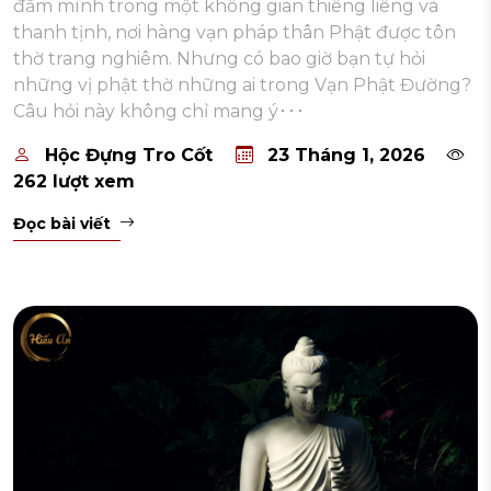
đắm mình trong một không gian thiêng liêng và
thanh tịnh, nơi hàng vạn pháp thân Phật được tôn
thờ trang nghiêm. Nhưng có bao giờ bạn tự hỏi
những vị phật thờ những ai trong Vạn Phật Đường?
Câu hỏi này không chỉ mang ý･･･
Hộc Đựng Tro Cốt
23 Tháng 1, 2026
262 lượt xem
Đọc bài viết