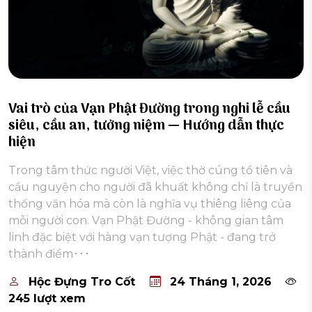
Vai trò của Vạn Phật Đường trong nghi lễ cầu
siêu, cầu an, tưởng niệm — Hướng dẫn thực
hiện
Trong tâm thức người Việt, việc thờ cúng tổ tiên và
cầu nguyện cho người đã khuất không chỉ là truyền
thống văn hóa mà còn là nghĩa vụ thiêng liêng của
mỗi người con. Vạn Phật Đường - không gian tâm
linh đặc biệt với hàng vạn tượng Phật - đang trở
thành điểm･･･
Hộc Đựng Tro Cốt
24 Tháng 1, 2026
245 lượt xem