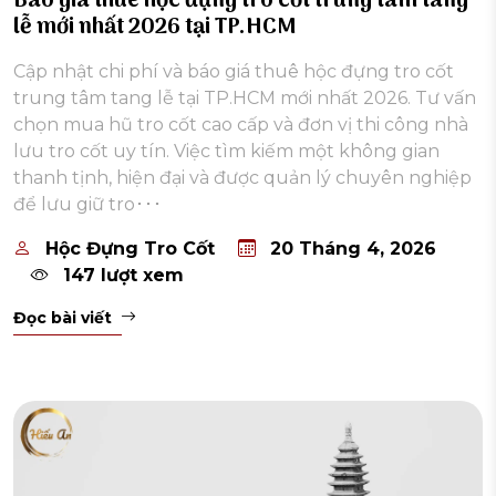
Báo giá thuê hộc đựng tro cốt trung tâm tang
lễ mới nhất 2026 tại TP.HCM
Cập nhật chi phí và báo giá thuê hộc đựng tro cốt
trung tâm tang lễ tại TP.HCM mới nhất 2026. Tư vấn
chọn mua hũ tro cốt cao cấp và đơn vị thi công nhà
lưu tro cốt uy tín. Việc tìm kiếm một không gian
thanh tịnh, hiện đại và được quản lý chuyên nghiệp
để lưu giữ tro･･･
Hộc Đựng Tro Cốt
20 Tháng 4, 2026
147 lượt xem
Đọc bài viết