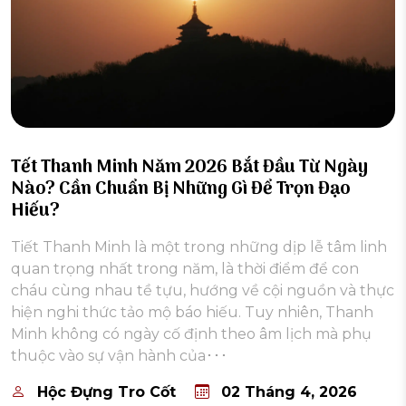
Tết Thanh Minh Năm 2026 Bắt Đầu Từ Ngày
Nào? Cần Chuẩn Bị Những Gì Để Trọn Đạo
Hiếu?
Tiết Thanh Minh là một trong những dịp lễ tâm linh
quan trọng nhất trong năm, là thời điểm để con
cháu cùng nhau tề tựu, hướng về cội nguồn và thực
hiện nghi thức tảo mộ báo hiếu. Tuy nhiên, Thanh
Minh không có ngày cố định theo âm lịch mà phụ
thuộc vào sự vận hành của･･･
Hộc Đựng Tro Cốt
02 Tháng 4, 2026