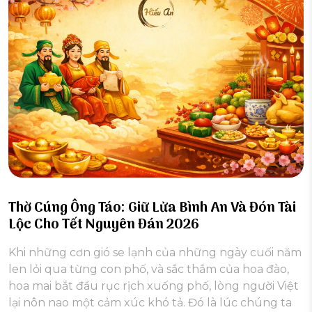
Thờ Cúng Ông Táo: Giữ Lửa Bình An Và Đón Tài
Lộc Cho Tết Nguyên Đán 2026
Khi những cơn gió se lạnh của những ngày cuối năm
len lỏi qua từng con phố, và sắc thắm của hoa đào,
hoa mai bắt đầu rục rịch xuống phố, lòng người Việt
lại nôn nao một cảm xúc khó tả. Đó là lúc chúng ta